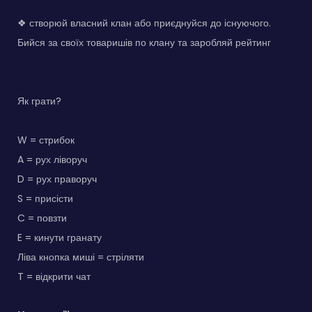
❖ створюй власний клан або приєднуйся до існуючого.
Бийся за своїх товаришів по клану та заробляй рейтинг
Як грати?
W = стрибок
A = рух ліворуч
D = рух праворуч
S = присісти
C = повзти
E = кинути гранату
Ліва кнопка миші = стріляти
T = відкрити чат