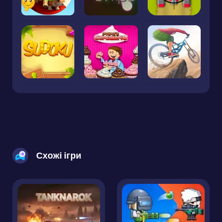
Схожі ігри