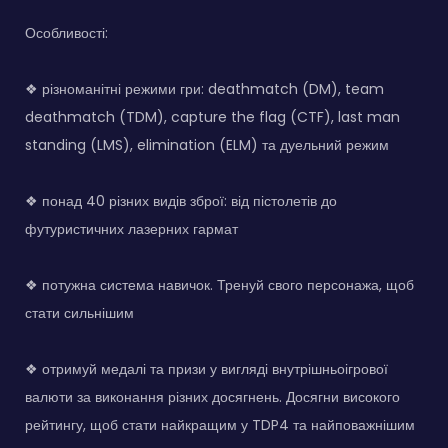
Особливості:
❖ різноманітні режими гри: deathmatch (DM), team
deathmatch (TDM), capture the flag (CTF), last man
standing (LMS), elimination (ELM) та дуельний режим
❖ понад 40 різних видів зброї: від пістолетів до
футуристичних лазерних гармат
❖ потужна система навичок. Тренуй свого персонажа, щоб
стати сильнішим
❖ отримуй медалі та призи у вигляді внутрішньоігрової
валюти за виконання різних досягнень. Досягни високого
рейтингу, щоб стати найкращим у TDP4 та найповажнішим