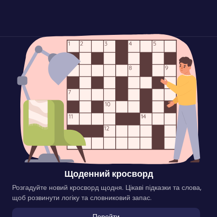
Щоденний кросворд
Розгадуйте новий кросворд щодня. Цікаві підказки та слова,
щоб розвинути логіку та словниковий запас.
Перейти