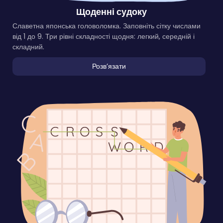
Щоденні судоку
Славетна японська головоломка. Заповніть сітку числами
від 1 до 9. Три рівні складності щодня: легкий, середній і
складний.
Розвʼязати