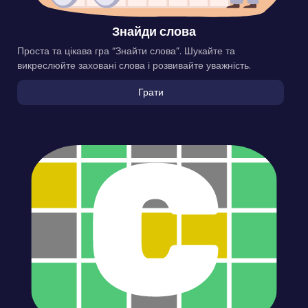
Знайди слова
Проста та цікава гра “Знайти слова”. Шукайте та
викреслюйте заховані слова і розвивайте уважність.
Грати