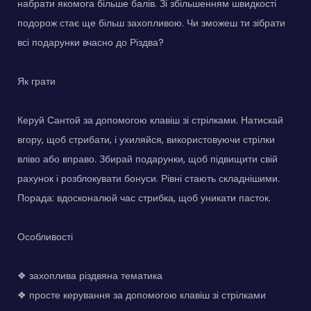
набрати якомога більше балів. Зі збільшенням швидкості
подорож стає ще більш захопливою. Чи зможеш ти зібрати
всі подарунки вчасно до Різдва?
Як грати
Керуй Сантой за допомогою клавіш зі стрілками. Натискай
вгору, щоб стрибати, і ухиляйся, використовуючи стрілки
вліво або вправо. Збирай подарунки, щоб підвищити свій
рахунок і розблокувати бонуси. Рівні стають складнішими.
Порада: вдосконалюй час стрибка, щоб уникати пасток.
Особливості
❖ захоплива різдвяна тематика
❖ просте керування за допомогою клавіш зі стрілками