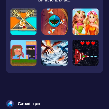
Схожі ігри