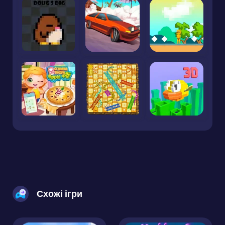
Схожі ігри