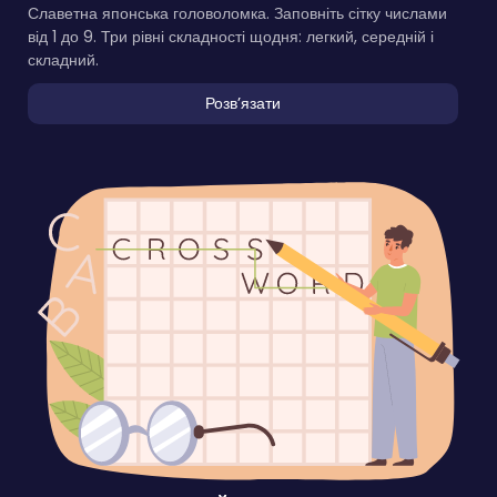
Славетна японська головоломка. Заповніть сітку числами
від 1 до 9. Три рівні складності щодня: легкий, середній і
складний.
Розвʼязати