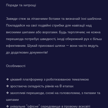
Поради та хитрощі
Завжди стеж за літаючими ботами та визначай їхні шаблони.
Покладайся на свої подвійні стрибки для навігації над
високими шипами або ворогами. Будь терплячим; не кожна
перешкода потребує швидкості, іноді обережний рух є більш
ефективним. Шукай приховані шляхи — вони часто ведуть
до додаткових документів!
Особливості
❖ цікавий платформер з роботизованою тематикою
❖ зростаюча складність рівнів на 8 етапах
❖ захопливі перешкоди, схожі на головоломки, з пилами та
шипами
❖ унікальне "офісне" середовище в ігровому всесвіті