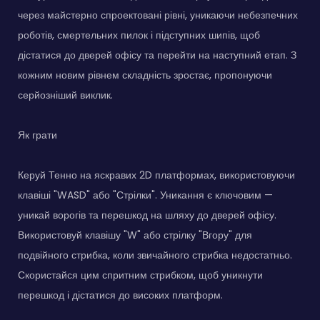
через майстерно спроектовані рівні, уникаючи небезпечних
роботів, смертельних пилок і підступних шипів, щоб
дістатися до дверей офісу та перейти на наступний етап. З
кожним новим рівнем складність зростає, пропонуючи
серйозніший виклик.
Як грати
Керуй Тенно на яскравих 2D платформах, використовуючи
клавіші "WASD" або "Стрілки". Уникання є ключовим —
уникай ворогів та перешкод на шляху до дверей офісу.
Використовуй клавішу "W" або стрілку "Вгору" для
подвійного стрибка, коли звичайного стрибка недостатньо.
Скористайся цим спритним стрибком, щоб уникнути
перешкод і дістатися до високих платформ.