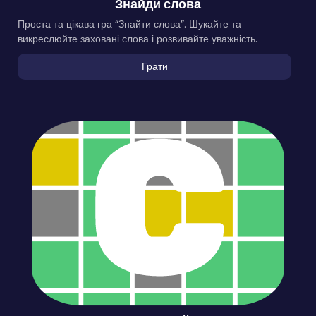
Знайди слова
Проста та цікава гра “Знайти слова”. Шукайте та
викреслюйте заховані слова і розвивайте уважність.
Грати