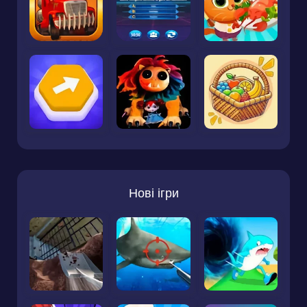
Нові ігри