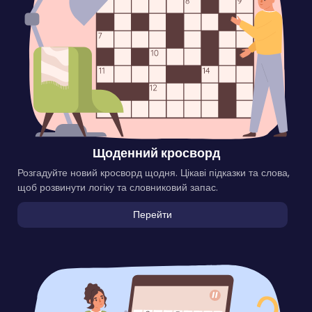
Щоденний кросворд
Розгадуйте новий кросворд щодня. Цікаві підказки та слова,
щоб розвинути логіку та словниковий запас.
Перейти