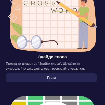
Знайди слова
Проста та цікава гра “Знайти слова”. Шукайте та
викреслюйте заховані слова і розвивайте уважність.
Грати