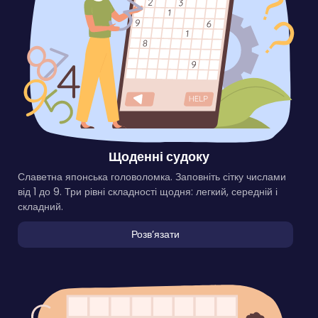
Щоденні судоку
Славетна японська головоломка. Заповніть сітку числами
від 1 до 9. Три рівні складності щодня: легкий, середній і
складний.
Розвʼязати