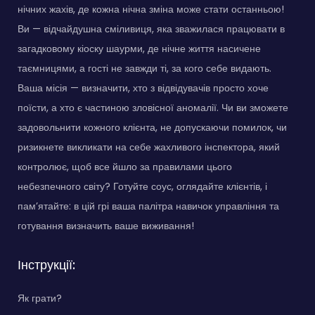
нічних жахів, де кожна нічна зміна може стати останньою!
Ви — відчайдушна сміливиця, яка зважилася працювати в
загадковому кіоску шаурми, де нічне життя насичене
таємницями, а гості не завжди ті, за кого себе видають.
Ваша місія — визначити, хто з відвідувачів просто хоче
поїсти, а хто є частиною зловісної аномалії. Чи ви зможете
задовольнити кожного клієнта, не допускаючи помилок, чи
ризикнете викликати на себе жахливого інспектора, який
контролює, щоб все йшло за правилами цього
небезпечного світу? Готуйте соус, оглядайте клієнтів, і
пам’ятайте: в цій грі ваша палітра навичок управління та
готування визначить ваше виживання!
Інструкції:
Як грати?