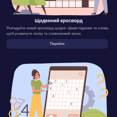
Щоденний кросворд
Розгадуйте новий кросворд щодня. Цікаві підказки та слова,
щоб розвинути логіку та словниковий запас.
Перейти