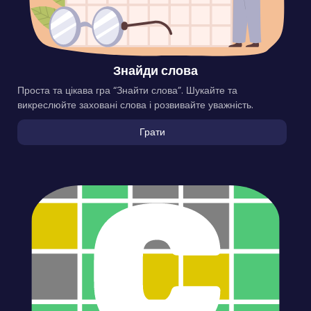
Знайди слова
Проста та цікава гра “Знайти слова”. Шукайте та
викреслюйте заховані слова і розвивайте уважність.
Грати