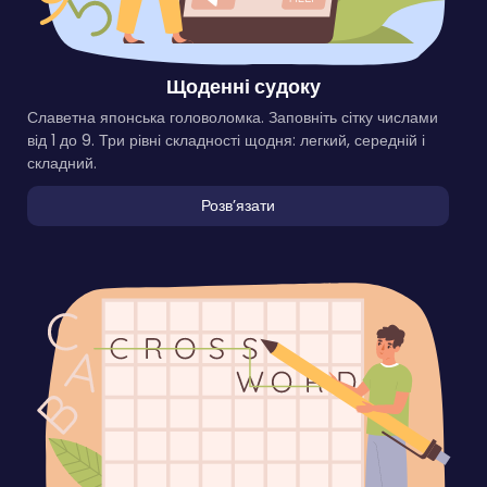
Щоденні судоку
Славетна японська головоломка. Заповніть сітку числами
від 1 до 9. Три рівні складності щодня: легкий, середній і
складний.
Розвʼязати