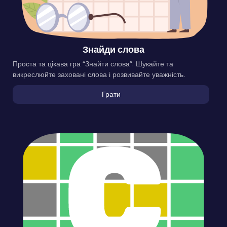
Знайди слова
Проста та цікава гра “Знайти слова”. Шукайте та
викреслюйте заховані слова і розвивайте уважність.
Грати