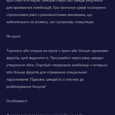
щоб очистити екран. Використовуй свої швидкі рефлекси
для вражаючих комбінацій. Гра пропонує цікаві та розумно
спроектовані рівні з різноманітними викликами, що
забезпечують як розвагу, так і розумову стимуляцію.
Як грати
Торкнися або клацни на групи з трьох або більше однакових
фруктів, щоб видалити їх. Просувайся через рівні, швидко
утворюючи збіги. Спробуй створювати комбінації з чотирьох
або більше фруктів для отримання спеціальних
підсилювачів. Підказка: швидкість є ключем до
розблокування бонусів!
Особливості