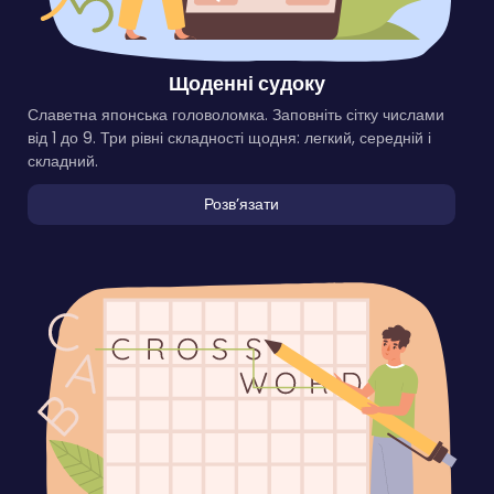
Щоденні судоку
Славетна японська головоломка. Заповніть сітку числами
від 1 до 9. Три рівні складності щодня: легкий, середній і
складний.
Розвʼязати