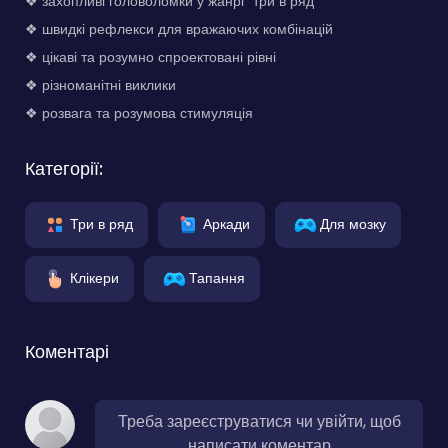
❖ захопливі головоломки у жанрі "три в ряд"
❖ швидкі рефлекси для вражаючих комбінацій
❖ цікаві та розумно спроектовані рівні
❖ різноманітні виклики
❖ розвага та розумова стимуляція
Категорії:
Три в ряд
Аркади
Для мозку
Клікери
Тапання
Коментарі
Треба зареєструватися чи увійти, щоб
написати коментар