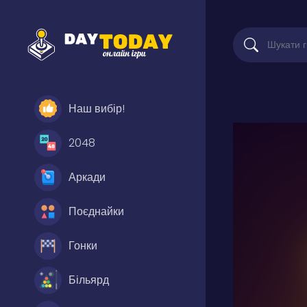
Наш вибір!
2048
Аркади
Поєднайки
Гонки
Більярд