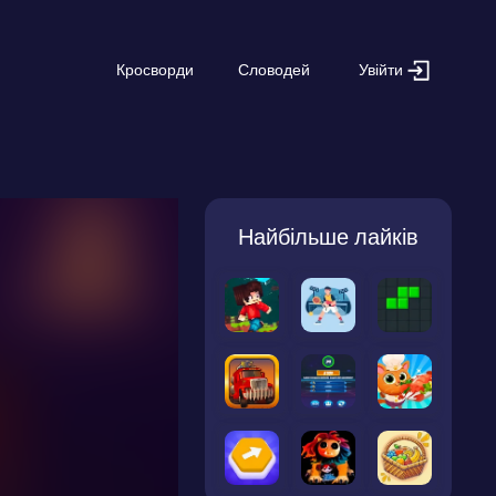
Увійти
Кросворди
Словодей
Найбільше лайків