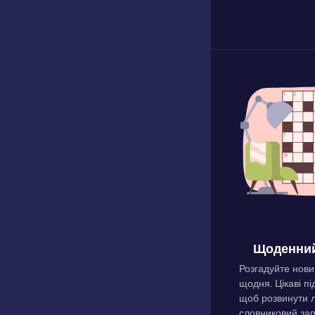
Щоденний
Розгадуйте нови
щодня. Цікаві пі
щоб розвинути л
словниковий зап