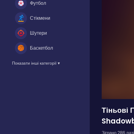
Футбол
Стікмени
Шутери
Баскетбол
Показати інші категорії ▾
Тіньові 
Shadowb
Зіграно 286 разі