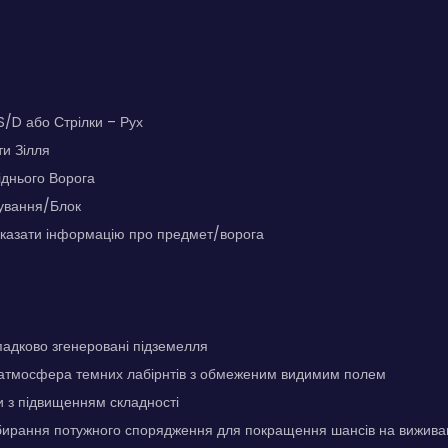
/D або Стрілки – Рух
ти Зілля
іднього Ворога
кування/Блок
оказати інформацію про предмет/ворога
падково згенеровані підземелля
тмосфера темних лабірнтів з обмеженим видимим полем
и з підвищенням складності
бирання потужного спорядження для покращення шансів на вижива