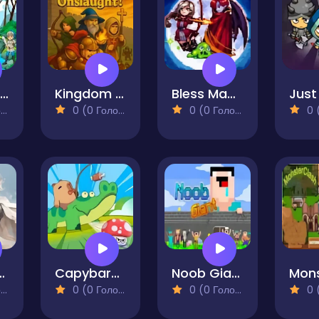
Rescue Princess Game
Kingdom Onslaught!
Bless Magic
Just 
)
0 (0 Голосів)
0 (0 Голосів)
0 (0
f Heroes RPG
Capybara Go!
Noob Giant
)
0 (0 Голосів)
0 (0 Голосів)
0 (0