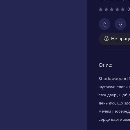
0
Не прац
Опис:
Shadowbound Dep
шукаючи слави т
свої двері, щоб 
день дух, що зд
мечем і зосеред
серце варте зва