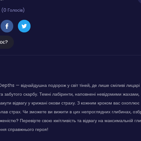
 (0 Голосів)
ює?
ths — відчайдушна подорож у світ тіней, де лише сміливі лицарі
а забутого скарбу. Темні лабіринти, наповнені невідомими жахами,
закути відвагу у крижані окови страху. З кожним кроком вас охоплює
олав страх. Чи зможете ви вижити в цих непроглядних глибинах, озб
женістю? Перевірте свою кмітливість та відвагу на максимальній гли
ння справжнього героя!