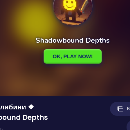
Глибини ❖
В
ound Depths
в.