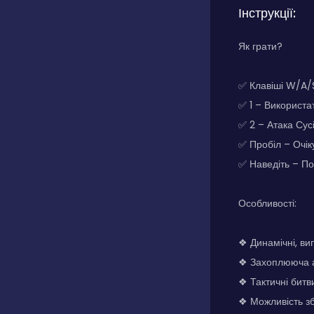
Інструкції:
Як грати?
✅ Клавіші W/A/S
✅ 1 – Використа
✅ 2 – Атака Сус
✅ Пробіл – Очі
✅ Наведіть – П
Особливості:
❖ Динамічні, ви
❖ Захоплююча а
❖ Тактичні битв
❖ Можливість з