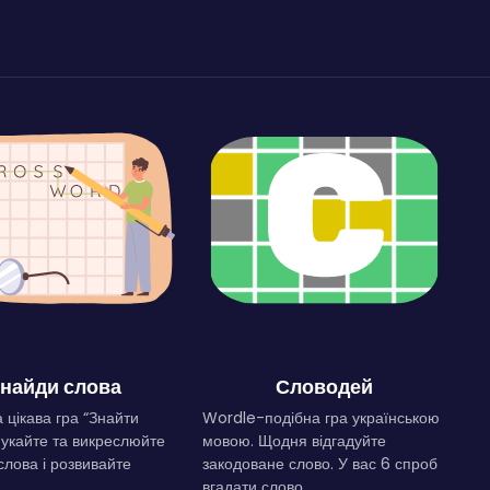
найди слова
Словодей
 цікава гра “Знайти
Wordle-подібна гра українською
Шукайте та викреслюйте
мовою. Щодня відгадуйте
слова і розвивайте
закодоване слово. У вас 6 спроб
.
вгадати слово.