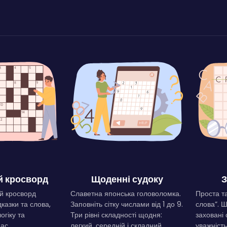
 кросворд
Щоденні судоку
З
й кросворд
Славетна японська головоломка.
Проста та
дказки та слова,
Заповніть сітку числами від 1 до 9.
слова”. 
огіку та
Три рівні складності щодня:
заховані 
ас.
легкий, середній і складний.
уважність