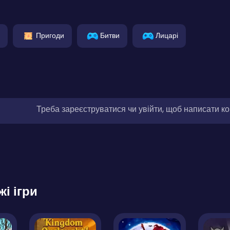
Пригоди
Битви
Лицарі
Треба зареєструватися чи увійти, щоб написати к
жі ігри