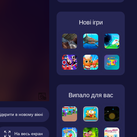
Нові ігри
Випало для вас
ідкрити в новому вікні
На весь екран