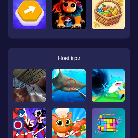
Нові ігри