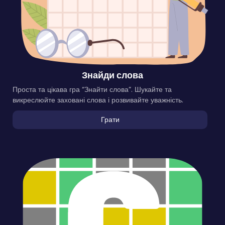
Знайди слова
Проста та цікава гра “Знайти слова”. Шукайте та
викреслюйте заховані слова і розвивайте уважність.
Грати