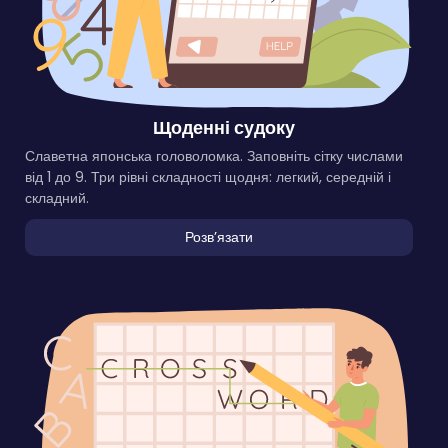
Щоденні судоку
Славетна японська головоломка. Заповніть сітку числами
від 1 до 9. Три рівні складності щодня: легкий, середній і
складний.
Розвʼязати