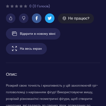
0 (0 Голосів)
Не працює?
Відкрити в новому вікні
На весь екран
Опис:
Розкрий свою точність і креативність у цій захоплюючій грі-
головоломці з нарізанням фігур! Використовуючи мишу,
розрізай різноманітні геометричні фігури, щоб створити
шматочки, які падають до сяючих зірок, розкиданих по