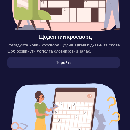
Щоденний кросворд
Розгадуйте новий кросворд щодня. Цікаві підказки та слова,
щоб розвинути логіку та словниковий запас.
Перейти