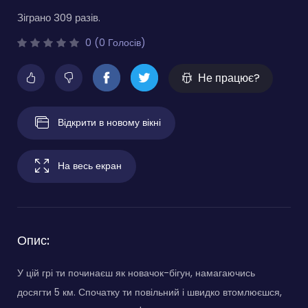
Зіграно 309 разів.
0 (0 Голосів)
Не працює?
Відкрити в новому вікні
На весь екран
Опис:
У цій грі ти починаєш як новачок-бігун, намагаючись
досягти 5 км. Спочатку ти повільний і швидко втомлюєшся,