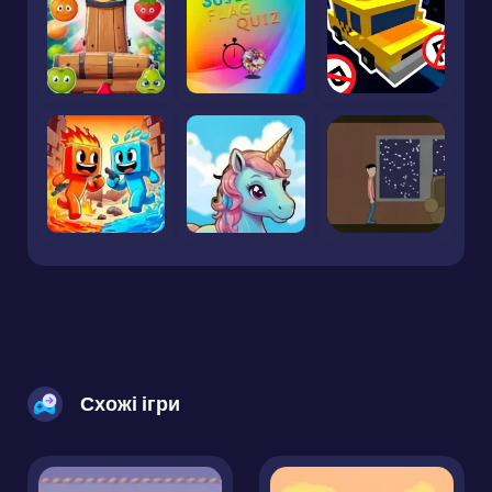
Схожі ігри