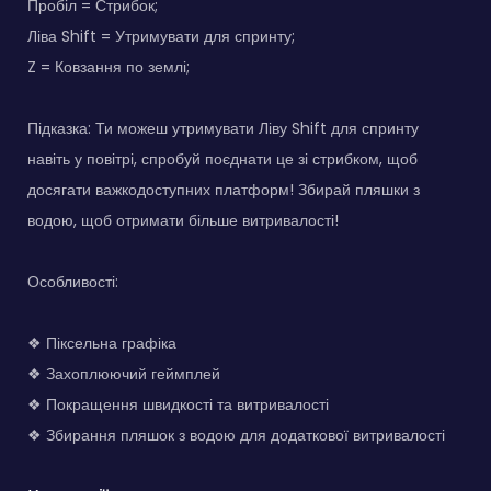
Пробіл = Стрибок;
Ліва Shift = Утримувати для спринту;
Z = Ковзання по землі;
Підказка: Ти можеш утримувати Ліву Shift для спринту
навіть у повітрі, спробуй поєднати це зі стрибком, щоб
досягати важкодоступних платформ! Збирай пляшки з
водою, щоб отримати більше витривалості!
Особливості:
❖ Піксельна графіка
❖ Захоплюючий геймплей
❖ Покращення швидкості та витривалості
❖ Збирання пляшок з водою для додаткової витривалості