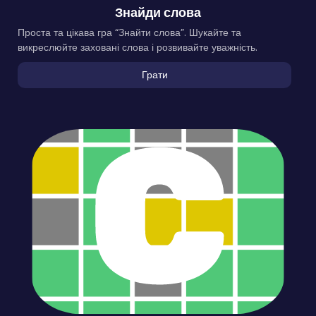
Знайди слова
Проста та цікава гра “Знайти слова”. Шукайте та
викреслюйте заховані слова і розвивайте уважність.
Грати