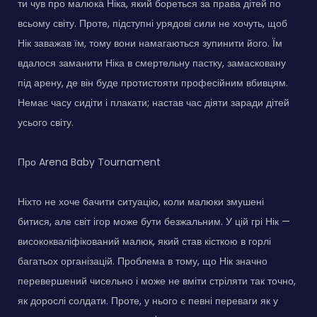
ти чув про малюка Ніка, який бореться за права дітей по
всьому світу. Проте, підступні урядові сили не хочуть, щоб
Нік заважав їм, тому вони намагаються зупинити його. Їм
вдалося заманити Ніка в смертельну пастку, замасковану
під арену, де він буде протистояти професійним вбивцям.
Немає часу сидіти і плакати; настав час діяти заради дітей
усього світу.
Про Arena Baby Tournament
Ніхто не хоче бачити ситуацію, коли малюки змушені
битися, але світ ігор може бути безжальним. У цій грі Нік —
висококваліфікований малюк, який став кісткою в горлі
багатьох організацій. Проблема в тому, що Нік значно
перевершений чисельно і може не вміти стріляти так точно,
як дорослі солдати. Проте, у нього є певні переваги як у