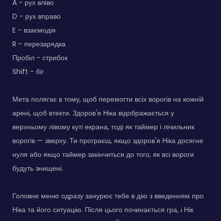
A - рух вліво
D - рух вправо
E - взаємодія
R - перезарядка
Пробіл - стрибок
Shift - біг
Мета полягає в тому, щоб перемогти всіх ворогів на кожній
арені, щоб втекти. Здоров'я Ніка відображається у
верхньому лівому куті екрана, тоді як таймер і лічильник
ворогів — зверху. Ти програєш, якщо здоров'я Ніка досягне
нуля або якщо таймер закінчиться до того, як всі вороги
будуть знищені.
Головне меню одразу занурює тебе в дію з введенням про
Ніка та його ситуацію. Після цього починається гра, і Нік