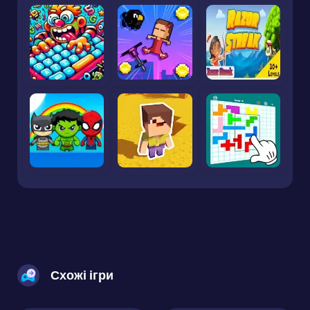
Схожі ігри