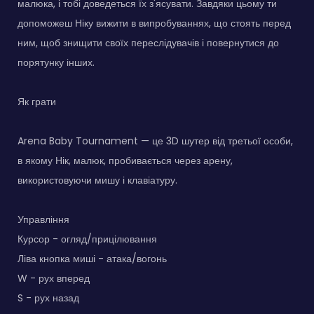
малюка, і тобі доведеться їх з'ясувати. Завдяки цьому ти
допоможеш Ніку вижити в випробуваннях, що стоять перед
ним, щоб знищити своїх переслідувачів і повернутися до
порятунку інших.
Як грати
Arena Baby Tournament — це 3D шутер від третьої особи,
в якому Нік, малюк, пробивається через арену,
використовуючи мишу і клавіатуру.
Управління
Курсор - огляд/прицілювання
Ліва кнопка миші - атака/вогонь
W - рух вперед
S - рух назад