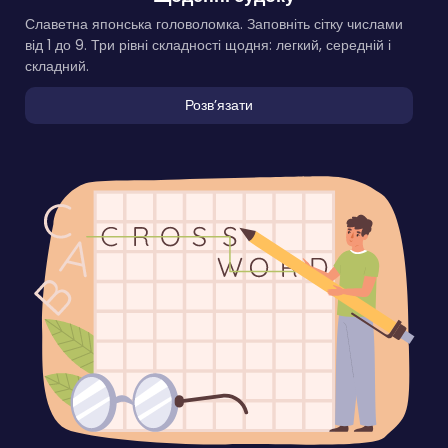
Славетна японська головоломка. Заповніть сітку числами
від 1 до 9. Три рівні складності щодня: легкий, середній і
складний.
Розвʼязати