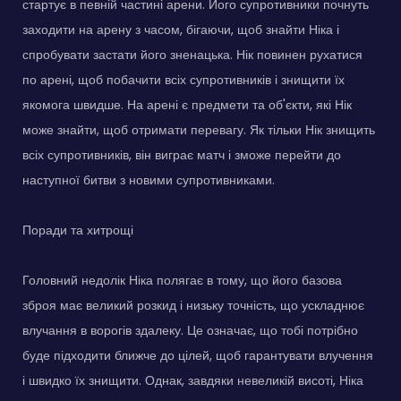
стартує в певній частині арени. Його супротивники почнуть
заходити на арену з часом, бігаючи, щоб знайти Ніка і
спробувати застати його зненацька. Нік повинен рухатися
по арені, щоб побачити всіх супротивників і знищити їх
якомога швидше. На арені є предмети та об'єкти, які Нік
може знайти, щоб отримати перевагу. Як тільки Нік знищить
всіх супротивників, він виграє матч і зможе перейти до
наступної битви з новими супротивниками.
Поради та хитрощі
Головний недолік Ніка полягає в тому, що його базова
зброя має великий розкид і низьку точність, що ускладнює
влучання в ворогів здалеку. Це означає, що тобі потрібно
буде підходити ближче до цілей, щоб гарантувати влучення
і швидко їх знищити. Однак, завдяки невеликій висоті, Ніка