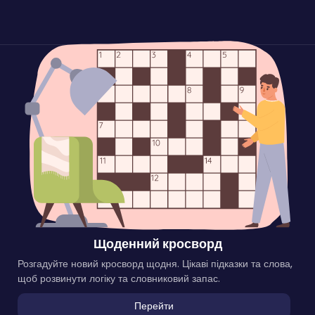
Щоденний кросворд
Розгадуйте новий кросворд щодня. Цікаві підказки та слова,
щоб розвинути логіку та словниковий запас.
Перейти