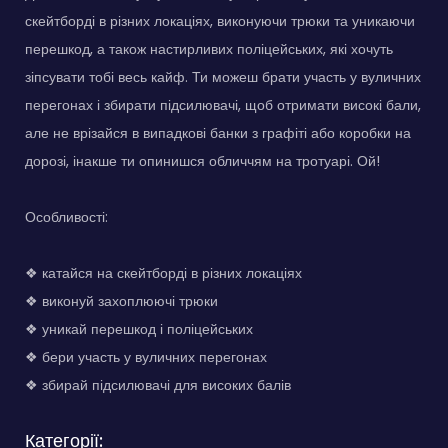
скейтборді в різних локаціях, виконуючи трюки та уникаючи
перешкод, а також настирливих поліцейських, які хочуть
зіпсувати тобі весь кайф. Ти можеш брати участь у вуличних
перегонах і збирати підсилювачі, щоб отримати високі бали,
але не врізайся в випадкові банки з графіті або коробки на
дорозі, інакше ти опинишся обличчям на тротуарі. Ой!
Особливості:
❖ катайся на скейтборді в різних локаціях
❖ виконуй захоплюючі трюки
❖ уникай перешкод і поліцейських
❖ бери участь у вуличних перегонах
❖ збирай підсилювачі для високих балів
Категорії: