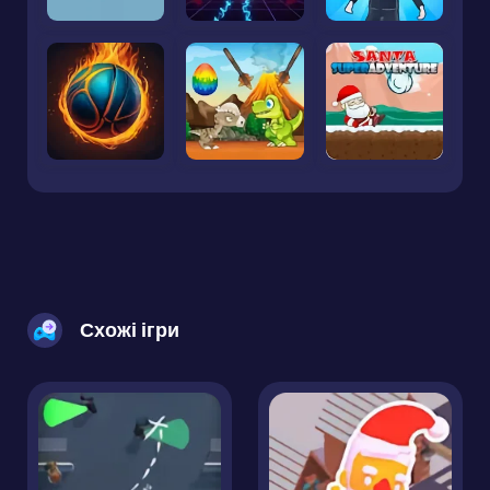
Схожі ігри