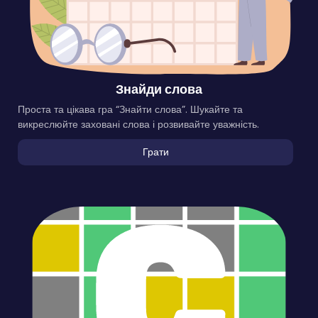
Знайди слова
Проста та цікава гра “Знайти слова”. Шукайте та
викреслюйте заховані слова і розвивайте уважність.
Грати