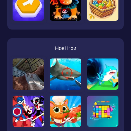
Нові ігри