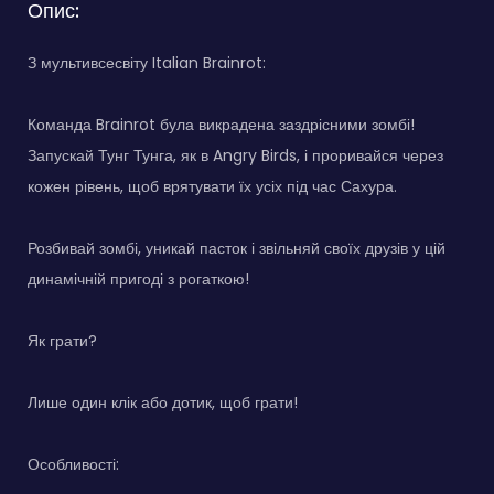
Опис:
З мультивсесвіту Italian Brainrot:
Команда Brainrot була викрадена заздрісними зомбі!
Запускай Тунг Тунга, як в Angry Birds, і проривайся через
кожен рівень, щоб врятувати їх усіх під час Сахура.
Розбивай зомбі, уникай пасток і звільняй своїх друзів у цій
динамічній пригоді з рогаткою!
Як грати?
Лише один клік або дотик, щоб грати!
Особливості: