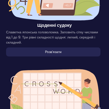
Щоденні судоку
Славетна японська головоломка. Заповніть сітку числами
від 1 до 9. Три рівні складності щодня: легкий, середній і
складний.
Розвʼязати