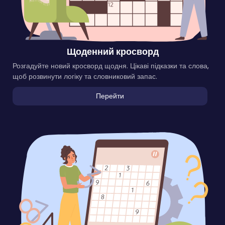
Щоденний кросворд
Розгадуйте новий кросворд щодня. Цікаві підказки та слова,
щоб розвинути логіку та словниковий запас.
Перейти