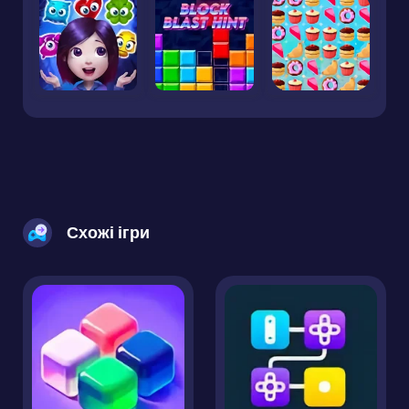
Схожі ігри