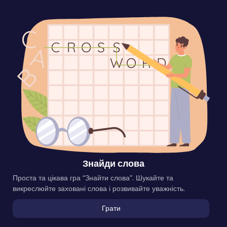
Знайди слова
Проста та цікава гра “Знайти слова”. Шукайте та
викреслюйте заховані слова і розвивайте уважність.
Грати