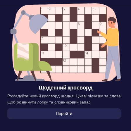
Щоденний кросворд
Розгадуйте новий кросворд щодня. Цікаві підказки та слова,
щоб розвинути логіку та словниковий запас.
Перейти