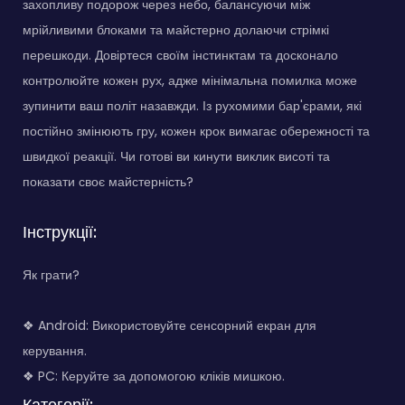
захопливу подорож через небо, балансуючи між
мрійливими блоками та майстерно долаючи стрімкі
перешкоди. Довіртеся своїм інстинктам та досконало
контролюйте кожен рух, адже мінімальна помилка може
зупинити ваш політ назавжди. Із рухомими бар'єрами, які
постійно змінюють гру, кожен крок вимагає обережності та
швидкої реакції. Чи готові ви кинути виклик висоті та
показати своє майстерність?
Інструкції:
Як грати?
❖ Android: Використовуйте сенсорний екран для
керування.
❖ PC: Керуйте за допомогою кліків мишкою.
Категорії: