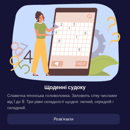
Щоденні судоку
Славетна японська головоломка. Заповніть сітку числами
від 1 до 9. Три рівні складності щодня: легкий, середній і
складний.
Розвʼязати