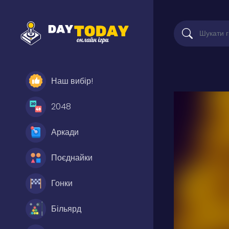
Наш вибір!
2048
Аркади
Поєднайки
Гонки
Більярд