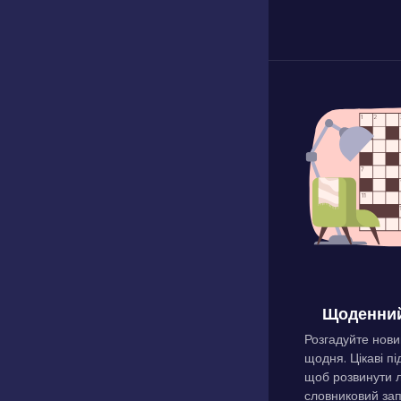
Щоденний
Розгадуйте нови
щодня. Цікаві пі
щоб розвинути л
словниковий зап