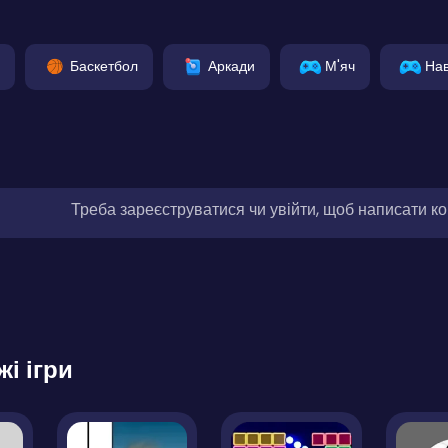
Баскетбол
Аркади
М'яч
На
Треба зареєструватися чи увійти, щоб написати к
жі ігри