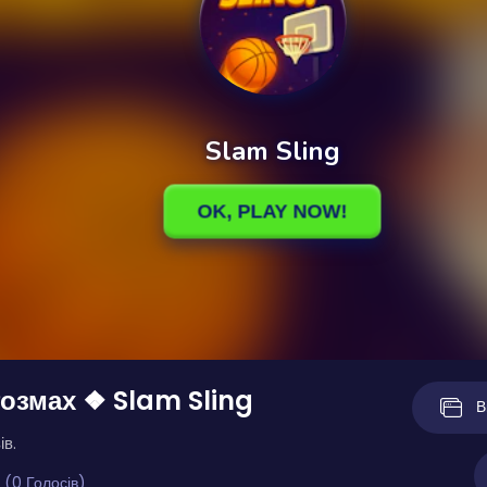
озмах ❖ Slam Sling
В
ів.
 (0 Голосів)