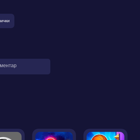
вички
оментар