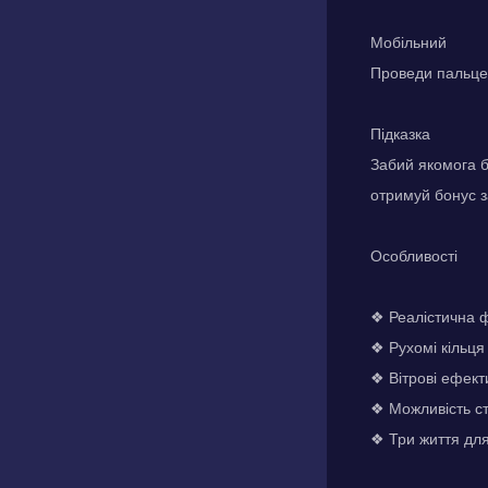
Мобільний
Проведи пальцем
Підказка
Забий якомога б
отримуй бонус з
Особливості
❖ Реалістична ф
❖ Рухомі кільця 
❖ Вітрові ефект
❖ Можливість с
❖ Три життя дл