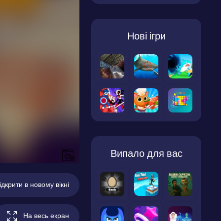
Нові ігри
Випало для вас
ідкрити в новому вікні
На весь екран