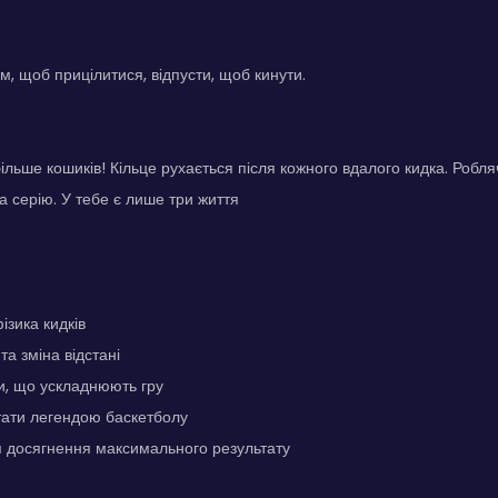
, щоб прицілитися, відпусти, щоб кинути.
ільше кошиків! Кільце рухається після кожного вдалого кидка. Робляч
а серію. У тебе є лише три життя
ізика кидків
та зміна відстані
и, що ускладнюють гру
тати легендою баскетболу
я досягнення максимального результату