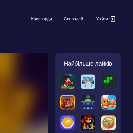
Увійти
Кросворди
Словодей
Найбільше лайків