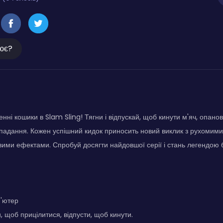
ює?
енні кошики в Slam Sling! Тягни і відпускай, щоб кинути м'яч, опано
падання. Кожен успішний кидок приносить новий виклик з рухомими
ровими ефектами. Спробуй досягти найдовшої серії і стань легендою 
п'ютер
, щоб прицілитися, відпусти, щоб кинути.