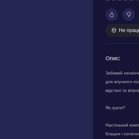
Не прац
Опис:
Забивай нескінч
для влучного по
відстані та віт
Як грати?
Настільний ком
Клацни і потягни