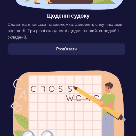
Щоденні судоку
Славетна японська головоломка. Заповніть сітку числами
від 1 до 9. Три рівні складності щодня: легкий, середній і
складний.
Розвʼязати