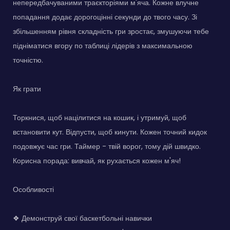
непередбачуваними траєкторіями м'яча. Кожне влучне
попадання додає дорогоцінні секунди до твого часу. Зі
збільшенням рівня складність гри зростає, змушуючи тебе
підніматися вгору по таблиці лідерів з максимальною
точністю.
Як грати
Торкнися, щоб націлитися на кошик, і утримуй, щоб
встановити кут. Відпусти, щоб кинути. Кожен точний кидок
подовжує час гри. Таймер - твій ворог, тому дій швидко.
Корисна порада: вивчай, як рухається кожен м'яч!
Особливості
❖ Демонструй свої баскетбольні навички