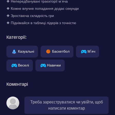
❖ Непередбачувані траєкторії м'яча
❖ Кожне влучне попадання додає секунди
❖ Зростаюча складність гри
❖ Піднімайся в таблиці лідерів з точністю
Категорії:
Казуальні
Баскетбол
М'яч
Веселі
Навички
Коментарі
Треба зареєструватися чи увійти, щоб
написати коментар