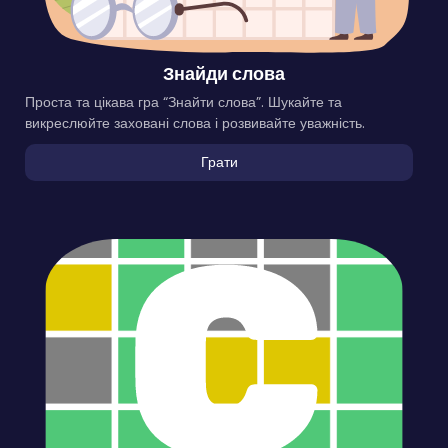
Знайди слова
Проста та цікава гра “Знайти слова”. Шукайте та
викреслюйте заховані слова і розвивайте уважність.
Грати