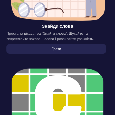
Знайди слова
Проста та цікава гра “Знайти слова”. Шукайте та
викреслюйте заховані слова і розвивайте уважність.
Грати