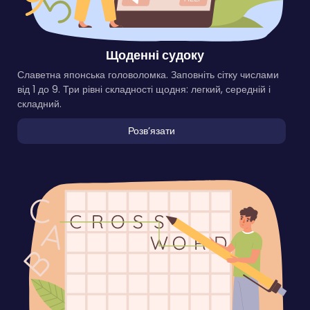
Щоденні судоку
Славетна японська головоломка. Заповніть сітку числами
від 1 до 9. Три рівні складності щодня: легкий, середній і
складний.
Розвʼязати