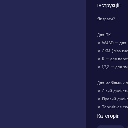
Інструкції:
Як грати?
Для ПК:
❖ WASD — для 
❖ ЛКМ (ліва кно
❖ R — для пере
❖ 1,2,3 — для зм
Для мобільних п
❖ Лівий джойст
❖ Правий джойс
❖ Торкніться сло
Категорії: