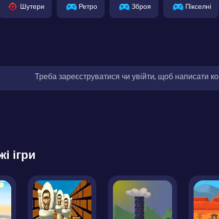
Шутери
Ретро
Зброя
Пікселні
Треба зареєструватися чи увійти, щоб написати к
жі ігри