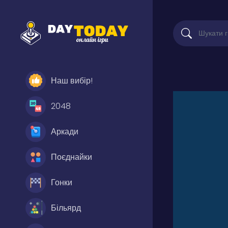
Наш вибір!
2048
Аркади
Поєднайки
Гонки
Більярд