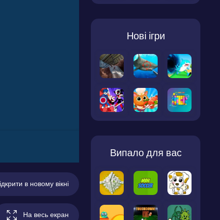
Нові ігри
Випало для вас
ідкрити в новому вікні
На весь екран