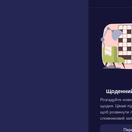
Щоденний
Розгадуйте нови
щодня. Цікаві пі
щоб розвинути л
словниковий зап
Пер