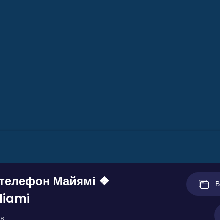
 телефон Майямі ❖
В
Miami
в.