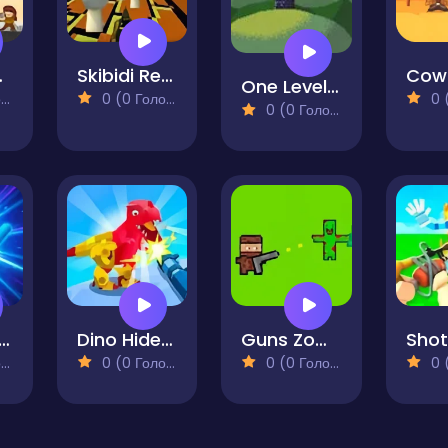
r Day
Skibidi Retro FPS
One Level Tower
)
0 (0 Голосів)
0 (0
0 (0 Голосів)
pons and Ragdolls
Dino Hide N Shoot
Guns Zombie
)
0 (0 Голосів)
0 (0 Голосів)
0 (0