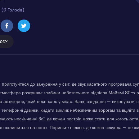
 (0 Голосів)
ює?
 приготуйтеся до занурення у світ, де звук касетного програвача с
атмосфера розкриває глибини небезпечного підпілля Майямі 80-х ро
о антигероя, який несе хаос у місто. Ваше завдання — виконувати та
 телефонні дзвінки, кидати виклик небезпечним ворогам та вціліти 
екають нескінченні бої, де кожен постріл може стати для когось оста
хто залишиться на ногах. Пориньте в екшн, де кожна секунда — це жи