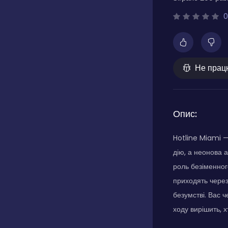
0
Не прац
Опис:
Hotline Miami —
дію, а неонова 
роль безіменног
приходять через
безумстві. Вас ч
ходу вирішить, 