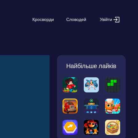
Увійти
Кросворди
Словодей
Найбільше лайків