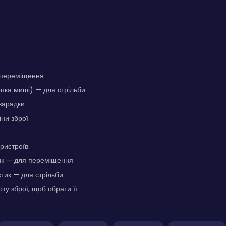
переміщення
пка миші) — для стрільби
зарядки
іни зброї
ристроїв:
ик — для переміщення
тик — для стрільби
ту зброї, щоб обрати її