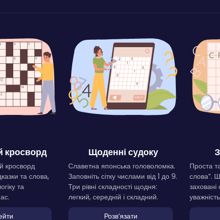
 кросворд
Щоденні судоку
З
й кросворд
Славетна японська головоломка.
Проста та
дказки та слова,
Заповніть сітку числами від 1 до 9.
слова”. 
огіку та
Три рівні складності щодня:
заховані 
ас.
легкий, середній і складний.
уважність
ейти
Розвʼязати