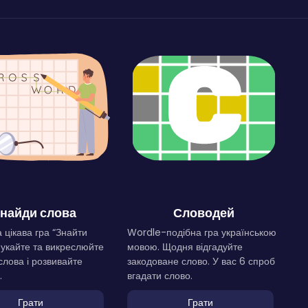
найди слова
Словодей
 цікава гра “Знайти
Wordle-подібна гра українською
Шукайте та викреслюйте
мовою. Щодня відгадуйте
слова і розвивайте
закодоване слово. У вас 6 спроб
.
вгадати слово.
Грати
Грати