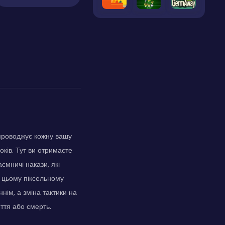
упроводжує кожну вашу
ків. Тут ви отримаєте
ємничі накази, які
в цьому піксельному
ннім, а зміна тактики на
ття або смерть.