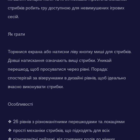
стрибків робить гру доступною для невимушених ігрових
сесій.
Як грати
Торкнися екрана або натисни ліву кнопку миші для стрибків.
Довші натискання означають вищі стрибки. Уникай
перешкод, щоб просуватися через рівні. Порада:
спостерігай за візерунками в дизайні рівнів, щоб ідеально
вчасно виконувати стрибки.
Особливості
❖ 26 рівнів з різноманітними перешкодами та локаціями
❖ прості механіки стрибків, що підходять для всіх
❖ різноманітні пейзажі, від сонячних полів до нічних