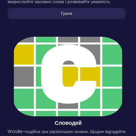
викреслюйте заховані слова і розвивайте уважність.
Грати
Словодей
Wordle-подібна гра українською мовою. Щодня відгадуйте