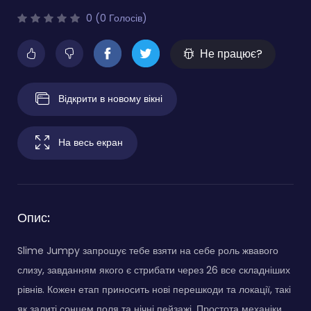
0 (0 Голосів)
Не працює?
Відкрити в новому вікні
На весь екран
Опис:
Slime Jumpy запрошує тебе взяти на себе роль жвавого
слизу, завданням якого є стрибати через 26 все складніших
рівнів. Кожен етап приносить нові перешкоди та локації, такі
як залиті сонцем поля та нічні пейзажі. Простота механіки