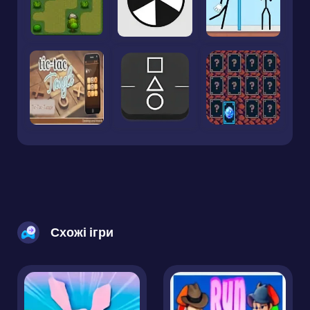
Схожі ігри