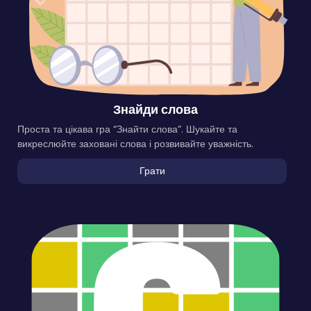
Знайди слова
Проста та цікава гра “Знайти слова”. Шукайте та
викреслюйте заховані слова і розвивайте уважність.
Грати