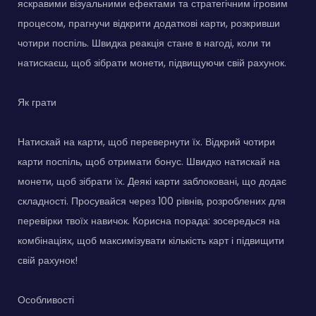
яскравими візуальними ефектами та стратегічним ігровим
процесом, прагнучи відкрити додаткові карти, розкривши
чотири поспіль. Швидка реакція стане в нагоді, коли ти
натискаєш, щоб зібрати монети, підвищуючи свій рахунок.
Як грати
Натискай на карти, щоб перевернути їх. Відкрий чотири
карти поспіль, щоб отримати бонус. Швидко натискай на
монети, щоб зібрати їх. Деякі карти заблоковані, що додає
складності. Просувайся через 100 рівнів, розроблених для
перевірки твоїх навичок. Корисна порада: зосередься на
комбінаціях, щоб максимізувати кількість карт і підвищити
свій рахунок!
Особливості