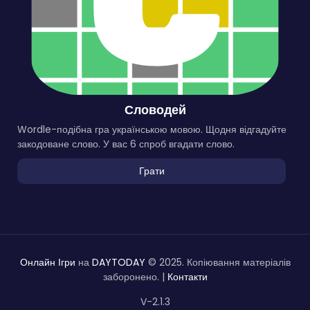
Словодей
Wordle-подібна гра українською мовою. Щодня відгадуйте
закодоване слово. У вас 6 спроб вгадати слово.
Грати
Онлайн Ігри
на
DAYTODAY
© 2025. Копіювання матеріалів
заборонено. |
Контакти
V-2.1.3