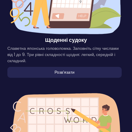
Щоденні судоку
Славетна японська головоломка. Заповніть сітку числами
від 1 до 9. Три рівні складності щодня: легкий, середній і
складний.
Розвʼязати