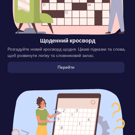
Щоденний кросворд
Розгадуйте новий кросворд щодня. Цікаві підказки та слова,
щоб розвинути логіку та словниковий запас.
Перейти