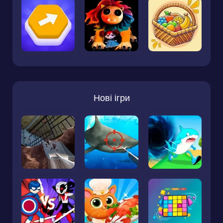
Нові ігри