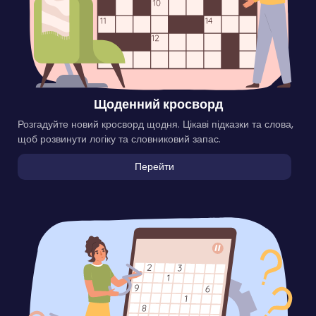
Щоденний кросворд
Розгадуйте новий кросворд щодня. Цікаві підказки та слова,
щоб розвинути логіку та словниковий запас.
Перейти