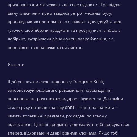
приховані зони, які чекають на своє відкриття. Гра віддає
шану класичним іграм завдяки ретро-механіці руху,
пропонуючи як ностальгію, так і виклик. Досліджуй кожен
куточок, щоб зібрати предмети та просунутися глибше в
лабіринт, зустрічаючи різноманітні випробування, які
перевірять твої навички та сміливість.
Як грати
Щоб розпочати свою подорож у Dungeon Brick,
використовуй клавіші зі стрілками для переміщення
персонажа по розлогих коридорах підземелля. Для зміни
стилю руху натисни клавішу shift. Твоя головна мета –
шукати колекційні предмети, розкидані по всьому
підземеллю. Ці цінні предмети допоможуть тобі просуватися
вперед, відкриваючи двері різними ключами. Якщо тобі