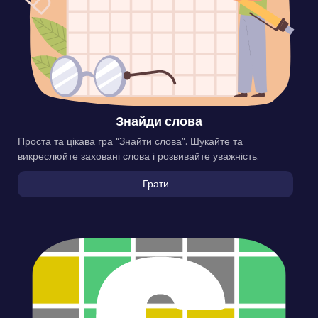
Знайди слова
Проста та цікава гра “Знайти слова”. Шукайте та
викреслюйте заховані слова і розвивайте уважність.
Грати