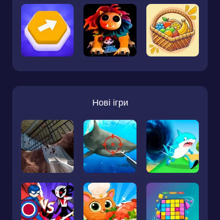
Нові ігри