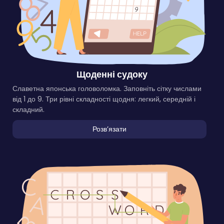
Щоденні судоку
Славетна японська головоломка. Заповніть сітку числами
від 1 до 9. Три рівні складності щодня: легкий, середній і
складний.
Розвʼязати