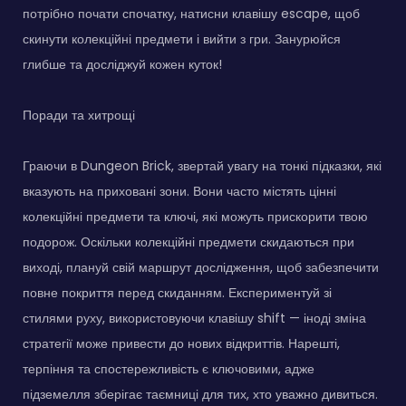
потрібно почати спочатку, натисни клавішу escape, щоб
скинути колекційні предмети і вийти з гри. Занурюйся
глибше та досліджуй кожен куток!
Поради та хитрощі
Граючи в Dungeon Brick, звертай увагу на тонкі підказки, які
вказують на приховані зони. Вони часто містять цінні
колекційні предмети та ключі, які можуть прискорити твою
подорож. Оскільки колекційні предмети скидаються при
виході, плануй свій маршрут дослідження, щоб забезпечити
повне покриття перед скиданням. Експериментуй зі
стилями руху, використовуючи клавішу shift — іноді зміна
стратегії може привести до нових відкриттів. Нарешті,
терпіння та спостережливість є ключовими, адже
підземелля зберігає таємниці для тих, хто уважно дивиться.