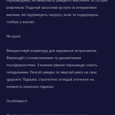
перешкодами, які вимагають швидкого мислення та гострих
рефлексів. Подолай захопливі зустрічі та інтерактивні
виклики, які підтримують напругу, коли ти подорожуєш
глибше у всесвіт.
Як грати
Використовуй клавіатуру для керування астронавтом.
Взаємодій з головоломками та динамічними
послідовностями. З кожним рівнем перешкоди стають
складнішими. Реагуй швидко та звертай увагу на своє
здоров'я. Підказка: стратегічно оглядай оточення на
наявність корисних підказок.
Особливості