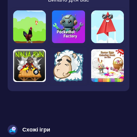
Схожі ігри