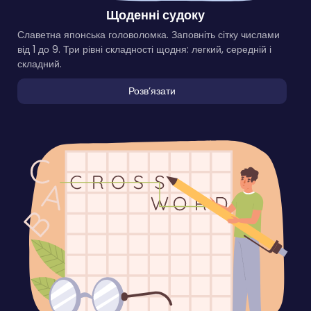
Щоденні судоку
Славетна японська головоломка. Заповніть сітку числами
від 1 до 9. Три рівні складності щодня: легкий, середній і
складний.
Розвʼязати