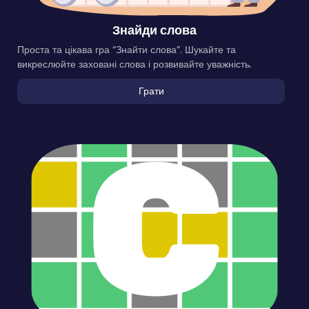
Знайди слова
Проста та цікава гра “Знайти слова”. Шукайте та
викреслюйте заховані слова і розвивайте уважність.
Грати