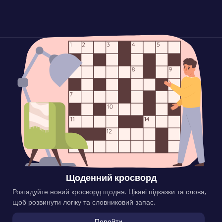
Щоденний кросворд
Розгадуйте новий кросворд щодня. Цікаві підказки та слова,
щоб розвинути логіку та словниковий запас.
Перейти