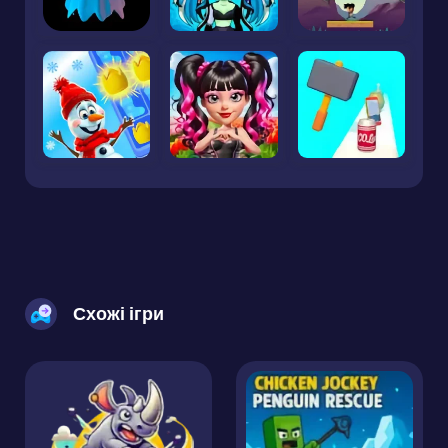
Схожі ігри