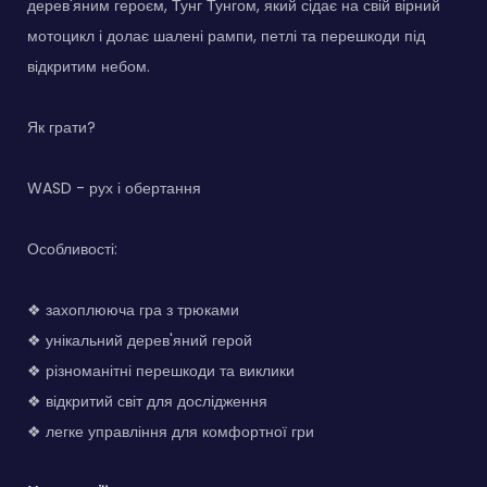
дерев'яним героєм, Тунг Тунгом, який сідає на свій вірний
мотоцикл і долає шалені рампи, петлі та перешкоди під
відкритим небом.
Як грати?
WASD - рух і обертання
Особливості:
❖ захоплююча гра з трюками
❖ унікальний дерев'яний герой
❖ різноманітні перешкоди та виклики
❖ відкритий світ для дослідження
❖ легке управління для комфортної гри