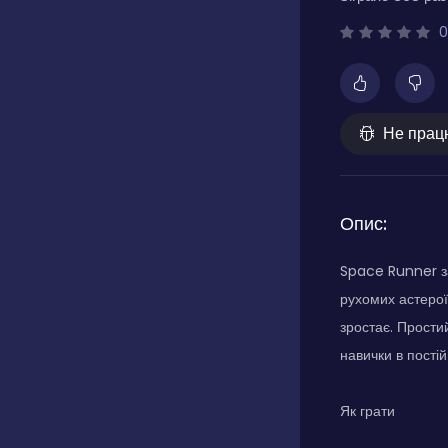
0
Не прац
Опис:
Space Runner з
рухомих астерої
зростає. Прости
навички в пості
Як грати