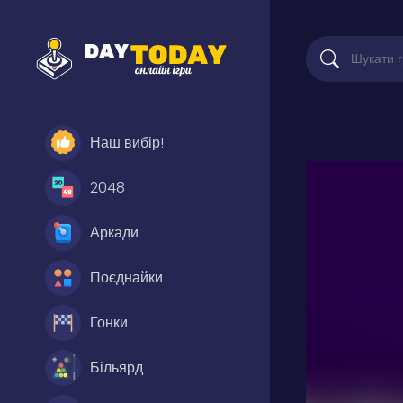
Наш вибір!
2048
Аркади
Поєднайки
Гонки
Більярд