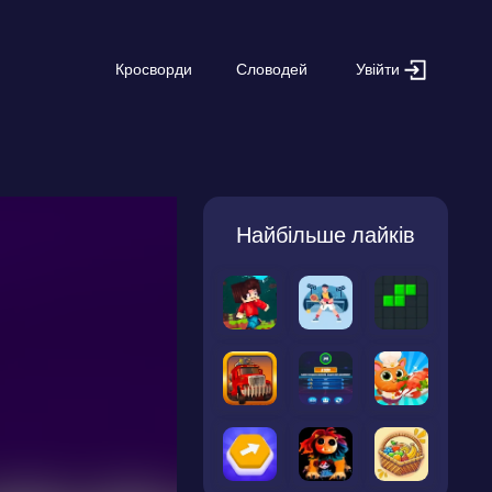
Увійти
Кросворди
Словодей
Найбільше лайків