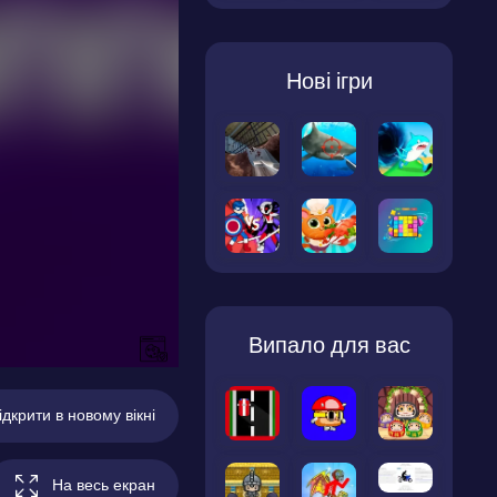
Нові ігри
Випало для вас
ідкрити в новому вікні
На весь екран