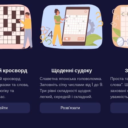
 кросворд
Щоденні судоку
З
й кросворд
Славетна японська головоломка.
Проста та
дказки та слова,
Заповніть сітку числами від 1 до 9.
слова”. 
огіку та
Три рівні складності щодня:
заховані 
ас.
легкий, середній і складний.
уважність
ейти
Розвʼязати