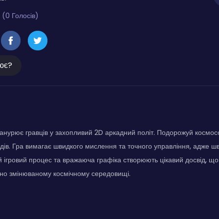
 (0 Голосів)
ює?
анурює гравців у захопливий 2D аркадний політ. Подорожуй космос
дів. Гра вимагає швидкого мислення та точного управління, адже шв
й ігровий процес та вражаюча графіка створюють цікавий досвід, що
йно змінюваному космічному середовищі.