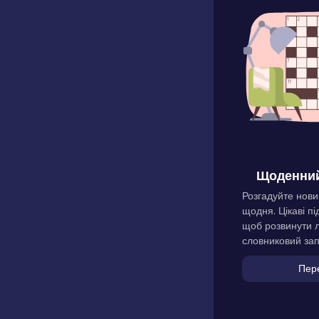
Щоденний
Розгадуйте нови
щодня. Цікаві пі
щоб розвинути л
словниковий зап
Пер