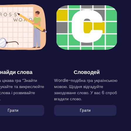
найди слова
Словодей
 цікава гра “Знайти
Wordle-подібна гра українською
Шукайте та викреслюйте
мовою. Щодня відгадуйте
слова і розвивайте
закодоване слово. У вас 6 спроб
.
вгадати слово.
Грати
Грати