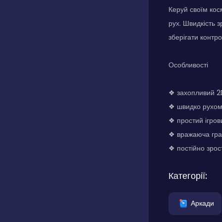
Керуй своїм кос
рух. Швидкість 
зберігати контро
Особливості
❖ захопливий 2
❖ швидко рухом
❖ простий ігров
❖ вражаюча гра
❖ постійно зрос
Категорії:
Аркади