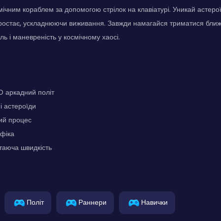
мічним кораблем за допомогою стрілок на клавіатурі. Уникай астеро
зростає, ускладнюючи виживання. Завжди намагайся триматися ближ
ль і маневреність у космічному хаосі.
D аркадний політ
і астероїди
ий процес
фіка
таюча швидкість
Політ
Раннери
Навички