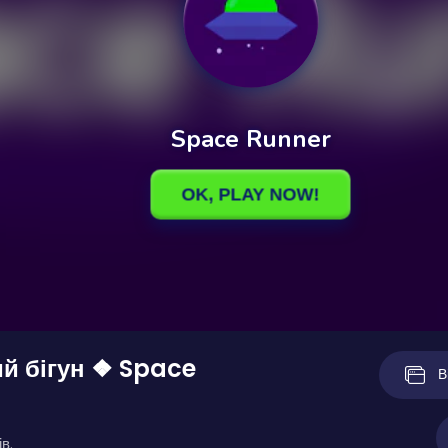
й бігун ❖ Space
В
в.