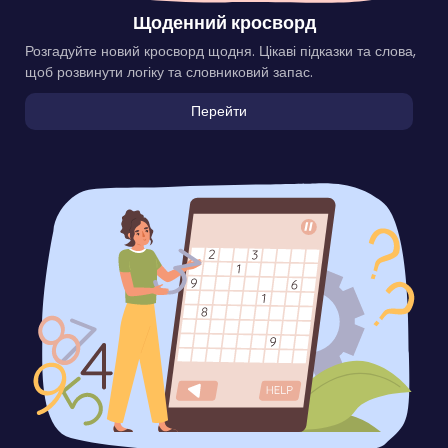
Щоденний кросворд
Розгадуйте новий кросворд щодня. Цікаві підказки та слова,
щоб розвинути логіку та словниковий запас.
Перейти