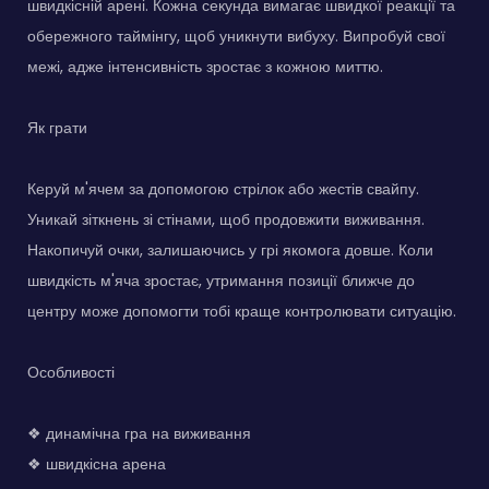
швидкісній арені. Кожна секунда вимагає швидкої реакції та
обережного таймінгу, щоб уникнути вибуху. Випробуй свої
межі, адже інтенсивність зростає з кожною миттю.
Як грати
Керуй м'ячем за допомогою стрілок або жестів свайпу.
Уникай зіткнень зі стінами, щоб продовжити виживання.
Накопичуй очки, залишаючись у грі якомога довше. Коли
швидкість м'яча зростає, утримання позиції ближче до
центру може допомогти тобі краще контролювати ситуацію.
Особливості
❖ динамічна гра на виживання
❖ швидкісна арена