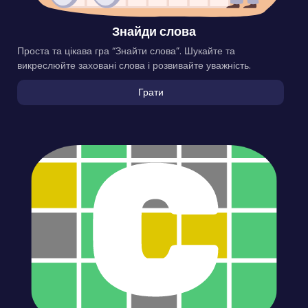
Знайди слова
Проста та цікава гра “Знайти слова”. Шукайте та
викреслюйте заховані слова і розвивайте уважність.
Грати