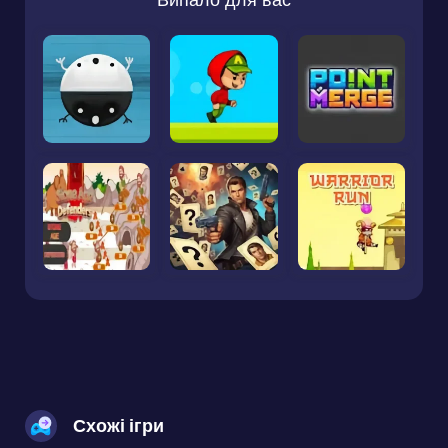
Схожі ігри