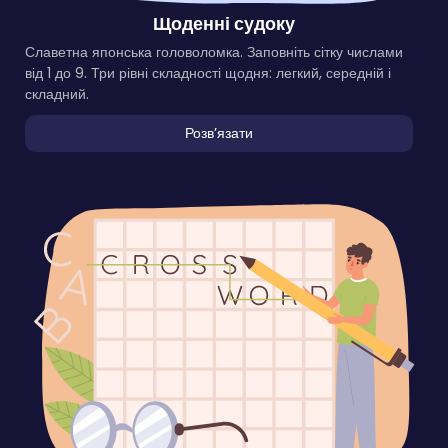
Щоденні судоку
Славетна японська головоломка. Заповніть сітку числами
від 1 до 9. Три рівні складності щодня: легкий, середній і
складний.
Розвʼязати