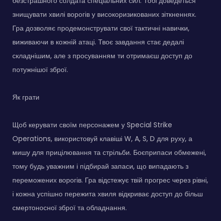
безстрашного солдата спеціальних сил. Тобі доведеться
знищувати хвилі ворогів у високоризикованих зіткненнях.
Гра дозволяє продемонструвати свої тактичні навички,
виживаючи в кожній атаці. Твоє завдання стає дедалі
складнішим, але з просуванням ти отримаєш доступ до
потужнішої зброї.
Як грати
Щоб керувати своїм персонажем у Special Strike
Operations, використовуй клавіші W, A, S, D для руху, а
мишу для прицілювання та стрільби. Боєприпаси обмежені,
тому будь уважним і підбирай запаси, що випадають з
переможених ворогів. Гра відстежує твій прогрес через рівні,
і кожна успішно пережита хвиля відкриває доступ до більш
смертоносної зброї та обладнання.