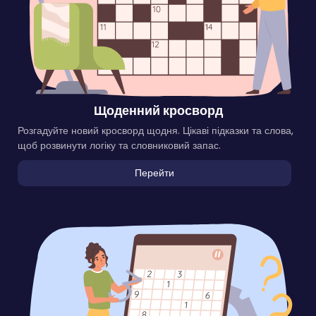
Щоденний кросворд
Розгадуйте новий кросворд щодня. Цікаві підказки та слова,
щоб розвинути логіку та словниковий запас.
Перейти