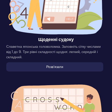
Щоденні судоку
Славетна японська головоломка. Заповніть сітку числами
від 1 до 9. Три рівні складності щодня: легкий, середній і
складний.
Розвʼязати