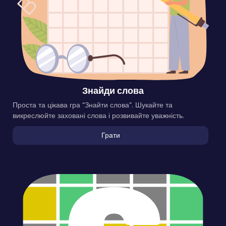
Знайди слова
Проста та цікава гра “Знайти слова”. Шукайте та
викреслюйте заховані слова і розвивайте уважність.
Грати