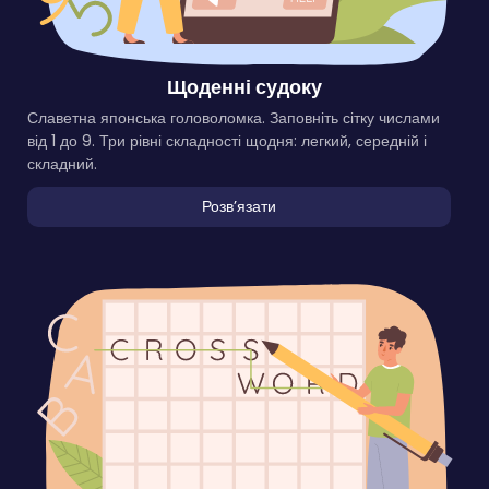
Щоденні судоку
Славетна японська головоломка. Заповніть сітку числами
від 1 до 9. Три рівні складності щодня: легкий, середній і
складний.
Розвʼязати