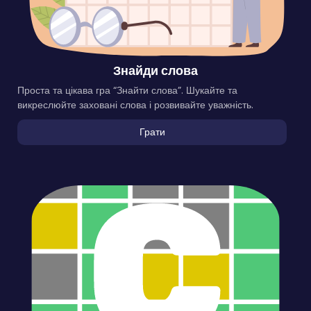
Знайди слова
Проста та цікава гра “Знайти слова”. Шукайте та
викреслюйте заховані слова і розвивайте уважність.
Грати