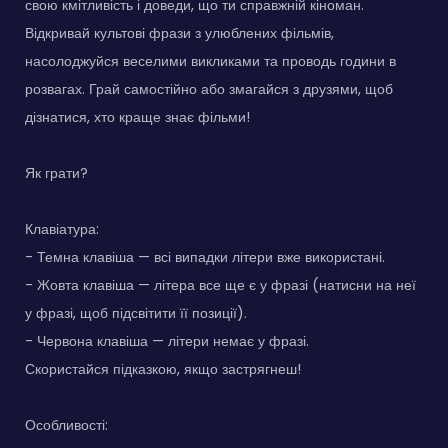
свою кмітливість і доведи, що ти справжній кіноман.
Відкривай культові фрази з улюблених фільмів,
насолоджуйся веселими викликами та проводь години в
розвагах. Грай самостійно або змагайся з друзями, щоб
дізнатися, хто краще знає фільми!
Як грати?
Клавіатура:
- Темна клавіша — всі випадки літери вже використані.
- Жовта клавіша — літера все ще є у фразі (натисни на неї
у фразі, щоб підсвітити її позиції).
- Червона клавіша — літери немає у фразі.
Скористайся підказкою, якщо застрягнеш!
Особливості: