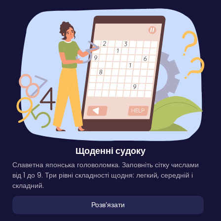
Щоденні судоку
Славетна японська головоломка. Заповніть сітку числами
від 1 до 9. Три рівні складності щодня: легкий, середній і
складний.
Розвʼязати