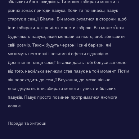
збільшити його швидкість. Ти можеш збирати монети в
різних зонах пригоди павука. Коли ти починаєш, павук
стартує в секції Бігалки. Він може рухатися в сторони, щоб
їсти і збирати такі речі, як монети і зброю. Він може з'їсти
будь-якого павука, який менший за нього, щоб збільшити
свій розмір. Також будуть червоні і сині бар'єри, які
матимуть негативні і позитивні ефекти відповідно.
Досягнення кінця секції Бігалки дасть тобі бонуси залежно
від того, наскільки великим став павук на той момент. Потім
він переходить до секції Блукання, де може вільно
досліджувати, їсти, збирати монети і уникати більших
павуків. Павук просто повинен протриматися якомога
довше.
Поради та хитрощі