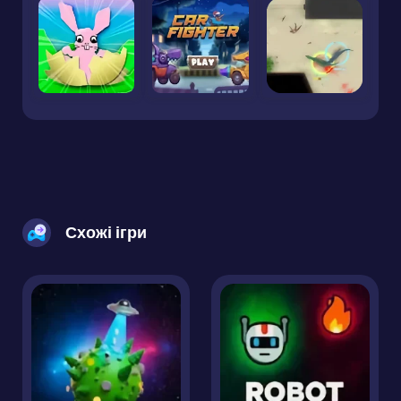
Схожі ігри