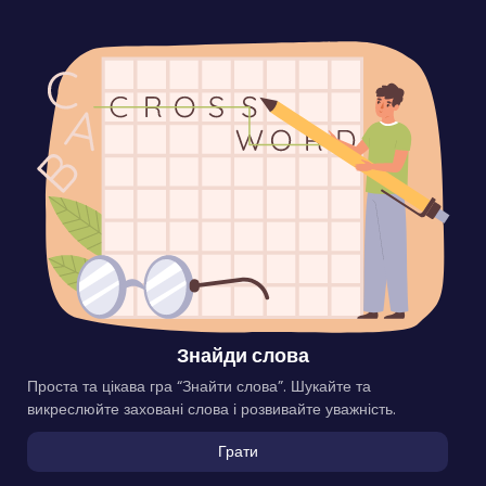
Знайди слова
Проста та цікава гра “Знайти слова”. Шукайте та
викреслюйте заховані слова і розвивайте уважність.
Грати