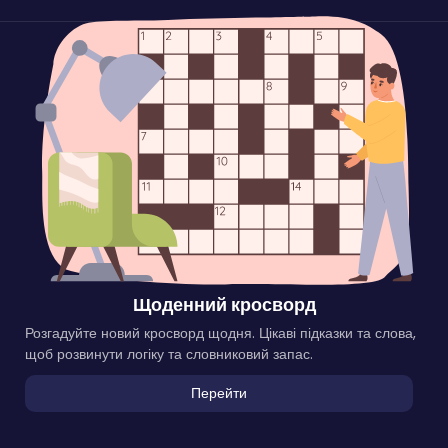
Щоденний кросворд
Розгадуйте новий кросворд щодня. Цікаві підказки та слова,
щоб розвинути логіку та словниковий запас.
Перейти