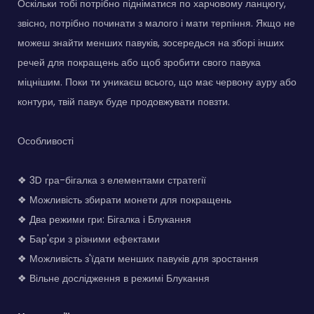
Оскільки тобі потрібно підніматися по харчовому ланцюгу,
звісно, потрібно починати з малого і мати терпіння. Якщо не
можеш знайти менших павуків, зосередься на зборі інших
речей для покращень або щоб зробити свого павука
міцнішим. Поки ти уникаєш всього, що має червону ауру або
контури, твій павук буде продовжувати повзти.
Особливості
❖ 3D гра-бігалка з елементами стратегії
❖ Можливість збирати монети для покращень
❖ Два режими гри: Бігалка і Блукання
❖ Бар'єри з різними ефектами
❖ Можливість з'їдати менших павуків для зростання
❖ Вільне дослідження в режимі Блукання