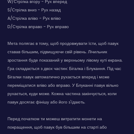
W/Стрілка вгору - Рух вперед
S/Стрілка вниз - Рух назад
A/Стрілка вліво - Рух вліво
D/Стрілка вправо - Рух вправо
Мета полягає в тому, щоб продовжувати їсти, щоб павук
ставав більшим, підвищуючи свій рівень. Лічильник
зростання буде показаний у верхньому лівому куті екрана.
Гра складається з двох частин: Бігалка і Блукання. Під час
Бігалки павук автоматично рухається вперед і може
переміщатися вліво або вправо. У Блуканні павук вільно
рухається, куди може. Кожна частина закінчується, коли
павук досягає фінішу або його з'їдають.
Перед початком ти можеш витратити монети на
покращення, щоб павук був більшим на старті або