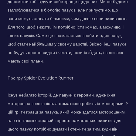
допомогти тобі відчути себе краще щодо них. Ми не будемо
заглиблюватися в біологію павуків, але припустимо, що
вони можуть ставати більшими, чим довше вони виживають.
Для того, щоб вижити, їм потрібно їсти комах, а можливо, і
інших павуків. Саме це і намагається зробити один павук,
щоб стати найбільшим у своєму царстві. Звісно, інші павуки
не будуть просто сидіти і чекати, поки їх з'їдять, і вони теж
мають свої плани.
Про гру Spider Evolution Runner
Існує небагато історій, де павуки є героями, адже їхня
моторошна зовнішність автоматично робить їх монстрами. У
цій грі ти граєш за павука, який може здатися моторошним,
але він також яскравий і просто намагається вижити. Для
цього павуку потрібно думати і стежити за тим, куди він