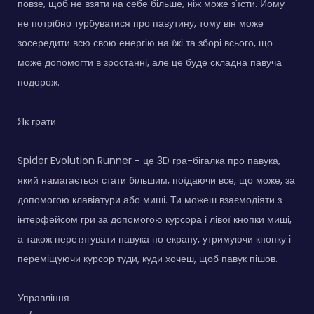
повзе, щоб не взяти на себе більше, ніж може з'їсти. Йому
не потрібно турбуватися про павутину, тому він може
зосередити всю свою енергію на їжі та зборі всього, що
може допомогти в зростанні, але це буде складна павуча
подорож.
Як грати
Spider Evolution Runner - це 3D гра-бігалка про павука,
який намагається стати більшим, поїдаючи все, що може, за
допомогою клавіатури або миші. Ти можеш взаємодіяти з
інтерфейсом гри за допомогою курсора і лівої кнопки миші,
а також перетягувати павука по екрану, утримуючи кнопку і
переміщуючи курсор туди, куди хочеш, щоб павук пішов.
Управління