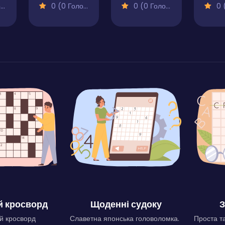
)
0 (0 Голосів)
0 (0 Голосів)
0 (0
 кросворд
Щоденні судоку
З
й кросворд
Славетна японська головоломка.
Проста та