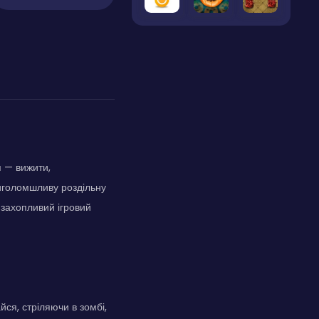
я — вижити,
иголомшливу роздільну
 захопливий ігровий
ся, стріляючи в зомбі,