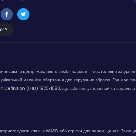
ює?
пиняєшся в центрі жахливого зомбі-нашестя. Твоє головне завданн
унікальний механізм обертання для керування зброєю. Гра має пр
High Definition (FHD) 1920x1080, що забезпечує плавний та візуально
користовувати клавіші WASD або стрілки для переміщення. Захищай