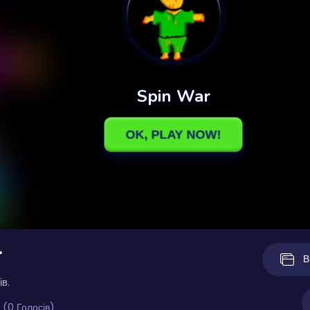
r
В
ів.
 (0 Голосів)