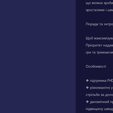
що можна зробит
зростатиме і шв
Поради та хитр
Щоб максимізува
Пріоритет надав
гри та тримаючи 
Особливості
❖ підтримка FHD
❖ різноманітні 
стрільби за доп
❖ динамічний пр
підвищену швидк