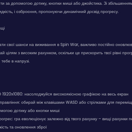
и за допомогою дотику, кнопки миші або джойстика. Зі збільшенням
идкість, і озброєння, пропонуючи динамічний досвід прогресу.
ощі
ти свої шанси на виживання в Spin War, важливо постійно оновлю
ай цілям з високим рахунком, оскільки це прискорить твої рівні про
тебе в напрузі.
 1920x1080: насолоджуйся високоякісною графікою на весь екран
управління: обирай між клавішами WASD або стрілками для переміщ
омогою дотику або кнопки миші
огрес: гра еволюціонує залежно від твого рахунку – вищі рахунки
ість та оновлення зброї