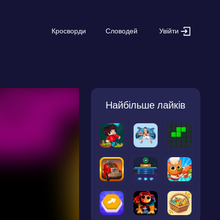
Увійти
Кросворди
Словодей
Найбільше лайків