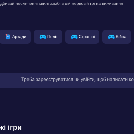
ідбивай нескінченні хвилі зомбі в цій нервовій грі на виживання
Аркади
Політ
Страшні
Війна
Треба зареєструватися чи увійти, щоб написати к
жі ігри