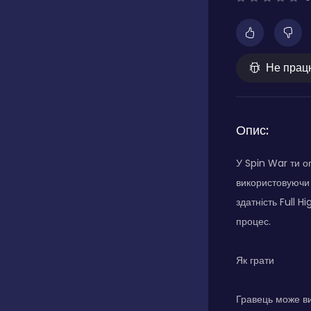
Не прац
Опис:
У Spin War ти о
використовуючи 
здатність Full 
процес.
Як грати
Гравець може ви