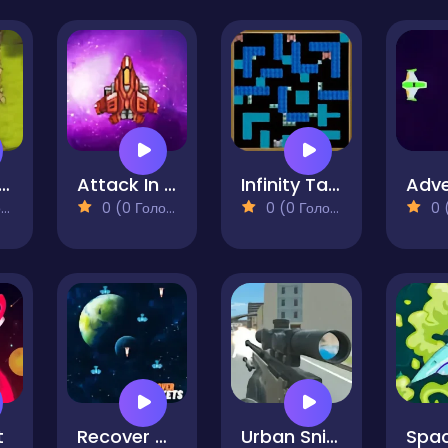
ne of Battle
Attack In Space
Infinity Tank Battle
)
0 (0 Голосів)
0 (0 Голосів)
0 (0
t
Recover Rocket
Urban Sniper Multiplayer 2