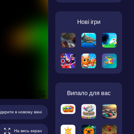
Нові ігри
Випало для вас
ідкрити в новому вікні
На весь екран