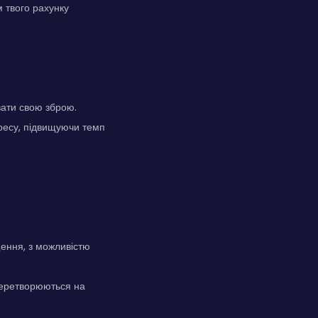
 твого рахунку
вати свою зброю.
гресу, підвищуючи темп
ення, з можливістю
 перетворюються на