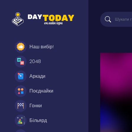
Наш вибір!
2048
Аркади
Поєднайки
Гонки
Більярд