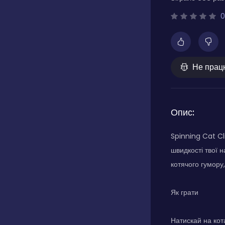
0
Не прац
Опис:
Spinning Cat Cl
швидкості твої н
котячого гумору
Як грати
Натискай на кот