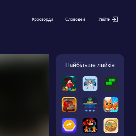
Увійти
Кросворди
Словодей
Найбільше лайків