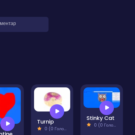
оментар
Stinky Cat
Turnip
0 (0 Голосів)
0 (0 Голосів)
Valentines Day Clicker