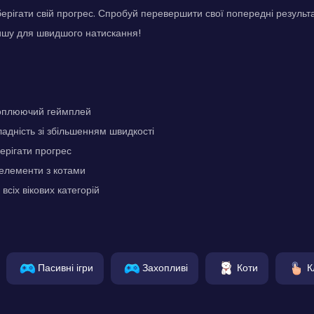
берігати свій прогрес. Спробуй перевершити свої попередні результ
ишу для швидшого натискання!
хоплюючий геймплей
адність зі збільшенням швидкості
ерігати прогрес
елементи з котами
всіх вікових категорій
Пасивні ігри
Захопливі
Коти
К