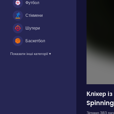
Футбол
Стікмени
Шутери
Баскетбол
Показати інші категорії ▾
Клікер і
Spinning
Зіграно 383 разі