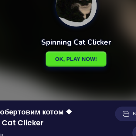
з обертовим котом ❖
В
 Cat Clicker
в.