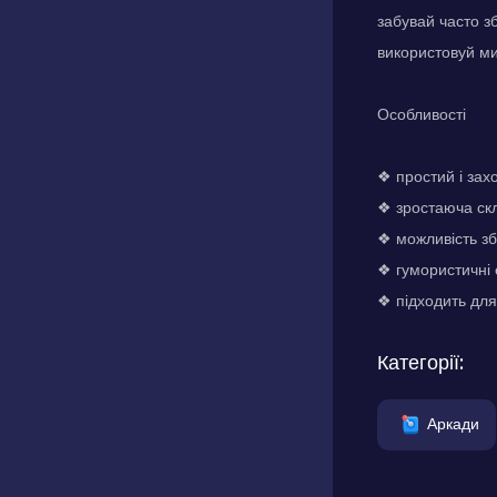
забувай часто з
використовуй м
Особливості
❖ простий і за
❖ зростаюча скл
❖ можливість зб
❖ гумористичні 
❖ підходить для 
Категорії:
Аркади