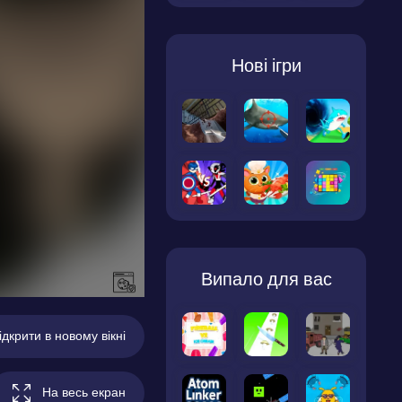
Нові ігри
Випало для вас
ідкрити в новому вікні
На весь екран