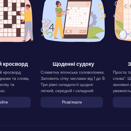
 кросворд
Щоденні судоку
З
й кросворд
Славетна японська головоломка.
Проста та
дказки та слова,
Заповніть сітку числами від 1 до 9.
слова”. 
огіку та
Три рівні складності щодня:
заховані 
ас.
легкий, середній і складний.
уважність
ейти
Розвʼязати