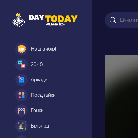
Наш вибір!
2048
Аркади
Поєднайки
Гонки
Більярд