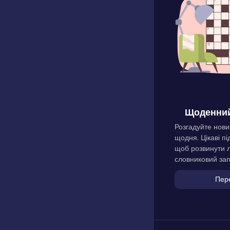
Щоденний
Розгадуйте нови
щодня. Цікаві пі
щоб розвинути л
словниковий зап
Пер