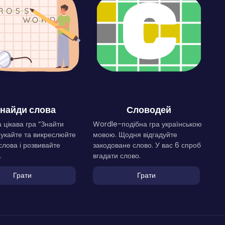
найди слова
Словодей
 цікава гра “Знайти
Wordle-подібна гра українською
Шукайте та викреслюйте
мовою. Щодня відгадуйте
слова і розвивайте
закодоване слово. У вас 6 спроб
.
вгадати слово.
Грати
Грати