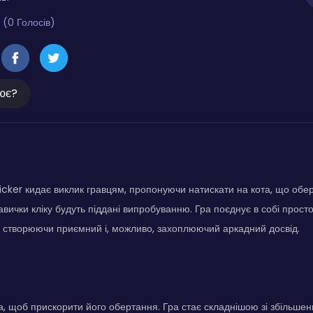
 (0 Голосів)
ює?
icker кидає виклик гравцям, пропонуючи натискати на кота, що обер
авички кліку будуть піддані випробуванню. Гра поєднує в собі просто
, створюючи приємний і, можливо, захоплюючий аркадний досвід.
а, щоб прискорити його обертання. Гра стає складнішою зі збільшен