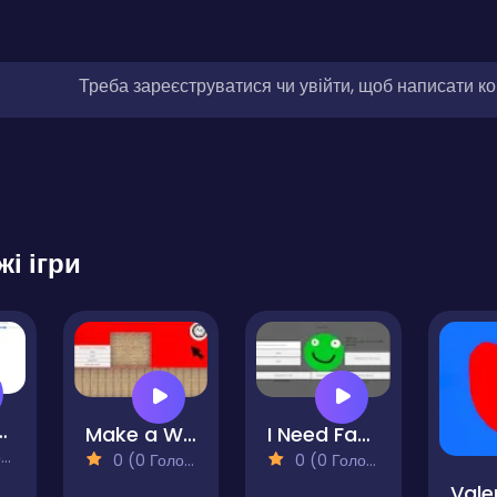
Треба зареєструватися чи увійти, щоб написати к
жі ігри
Clicker
Make a Wall
I Need Faces Idle Clicker
)
0 (0 Голосів)
0 (0 Голосів)