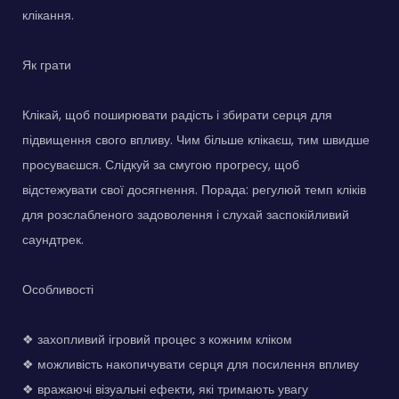
клікання.
Як грати
Клікай, щоб поширювати радість і збирати серця для
підвищення свого впливу. Чим більше клікаєш, тим швидше
просуваєшся. Слідкуй за смугою прогресу, щоб
відстежувати свої досягнення. Порада: регулюй темп кліків
для розслабленого задоволення і слухай заспокійливий
саундтрек.
Особливості
❖ захопливий ігровий процес з кожним кліком
❖ можливість накопичувати серця для посилення впливу
❖ вражаючі візуальні ефекти, які тримають увагу