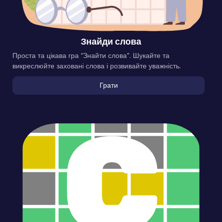
Знайди слова
Проста та цікава гра “Знайти слова”. Шукайте та
викреслюйте заховані слова і розвивайте уважність.
Грати