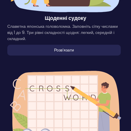
Щоденні судоку
Славетна японська головоломка. Заповніть сітку числами
від 1 до 9. Три рівні складності щодня: легкий, середній і
складний.
Розвʼязати