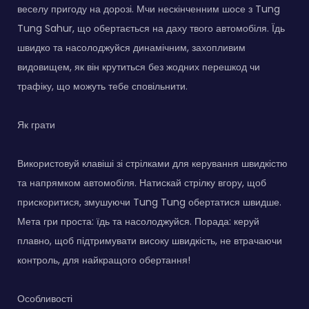
веселу пригоду на дорозі. Мчи нескінченним шосе з Tung
Tung Sahur, що обертається на даху твого автомобіля. Їдь
швидко та насолоджуйся динамічним, захопливим
видовищем, як він крутиться без жодних перешкод чи
трафіку, що можуть тебе сповільнити.
Як грати
Використовуй клавіші зі стрілками для керування швидкістю
та напрямком автомобіля. Натискай стрілку вгору, щоб
прискоритися, змушуючи Tung Tung обертатися швидше.
Мета гри проста: їдь та насолоджуйся. Порада: керуй
плавно, щоб підтримувати високу швидкість, не втрачаючи
контроль, для найкращого обертання!
Особливості