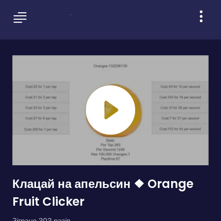
Клацай на апельсин ❖ Orange
Fruit Clicker
Зіграно 303 разів.