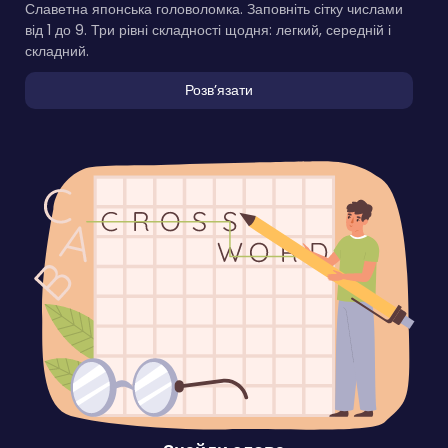
Славетна японська головоломка. Заповніть сітку числами
від 1 до 9. Три рівні складності щодня: легкий, середній і
складний.
Розвʼязати