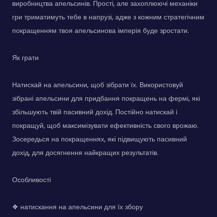
виробництва апельсинів. Прості, але захоплюючі механіки
гри триматимуть тебе в напрузі, адже з кожним стратегічним
покращенням твоя апельсинова імперія буде зростати.
Як грати
Натискай на апельсини, щоб зібрати їх. Використовуй
зібрані апельсини для придбання покращень на фермі, які
збільшують твій пасивний дохід. Постійно натискай і
покращуй, щоб максимізувати ефективність свого врожаю.
Зосередься на покращеннях, які підвищують пасивний
дохід, для досягнення найкращих результатів.
Особливості
❖ натискання на апельсини для їх збору