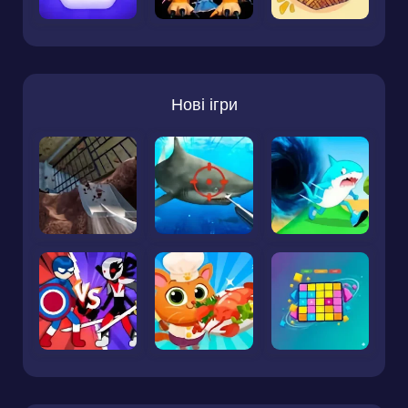
Нові ігри