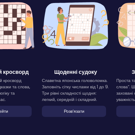
 кросворд
Щоденні судоку
З
й кросворд
Славетна японська головоломка.
Проста та
дказки та слова,
Заповніть сітку числами від 1 до 9.
слова”. 
огіку та
Три рівні складності щодня:
заховані 
ас.
легкий, середній і складний.
уважність
ейти
Розвʼязати