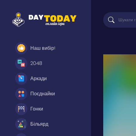
Наш вибір!
2048
Аркади
Поєднайки
Гонки
Більярд