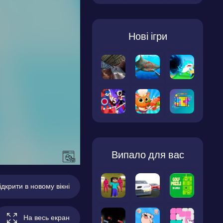
Нові ігри
Випало для вас
ідкрити в новому вікні
На весь екран