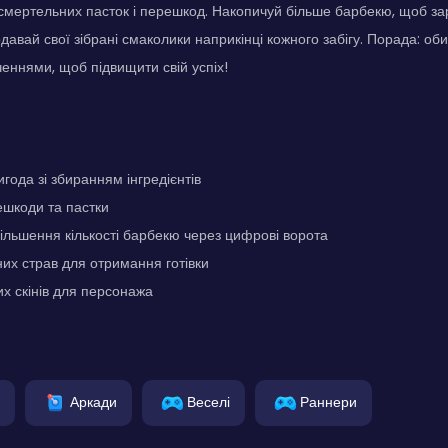
 смертельних пасток і перешкод. Накопичуй більше барбекю, щоб за
давай свої зібрані смаколики наприкінці кожного забігу. Порада: об
ннями, щоб підвищити свій успіх!
года зі збиранням інгредієнтів
ешкоди та пастки
ільшення кількості барбекю через цифрові ворота
их страв для отримання готівки
их скінів для персонажа
Аркади
Веселі
Раннери