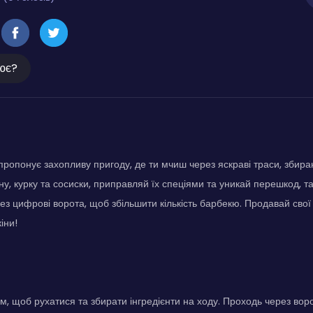
ює?
ропонує захопливу пригоду, де ти мчиш через яскраві траси, збираю
у, курку та сосиски, приправляй їх спеціями та уникай перешкод, та
з цифрові ворота, щоб збільшити кількість барбекю. Продавай свої т
іни!
, щоб рухатися та збирати інгредієнти на ходу. Проходь через во