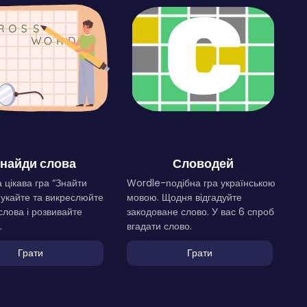
найди слова
Словодей
 цікава гра “Знайти
Wordle-подібна гра українською
Шукайте та викреслюйте
мовою. Щодня відгадуйте
слова і розвивайте
закодоване слово. У вас 6 спроб
.
вгадати слово.
Грати
Грати