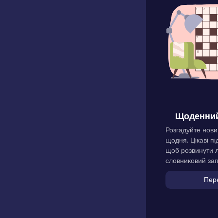
Щоденний
Розгадуйте нови
щодня. Цікаві пі
щоб розвинути л
словниковий зап
Пер