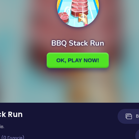
ck Run
В
ів.
 (0 Голосів)