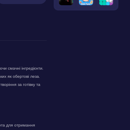
чи смачні інгредієнти.
ких як обертові леза.
воріння за готівку та
рота для отримання