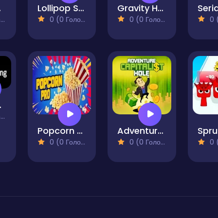
unner
Lollipop Stack Run
Gravity Hole
)
0 (0 Голосів)
0 (0 Голосів)
0 (0
Pong
)
Popcorn Pro
Adventure Capitalist Hole
0 (0 Голосів)
0 (0 Голосів)
0 (0