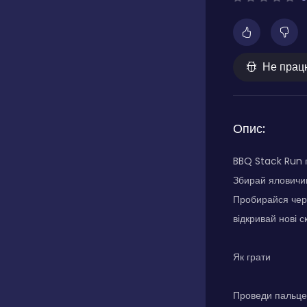
Не прац
Опис:
BBQ Stack Run п
Збирай яловичин
Пробирайся чере
відкривай нові ск
Як грати
Проведи пальцем