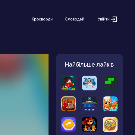
Увійти
Кросворди
Словодей
Найбільше лайків