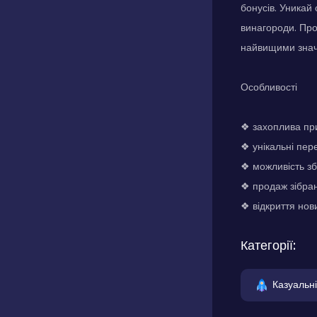
бонусів. Уникай
винагороди. Про
найвищими значе
Особливості
❖ захоплива при
❖ унікальні пер
❖ можливість зб
❖ продаж зібран
❖ відкриття нов
Категорії:
Казуальні