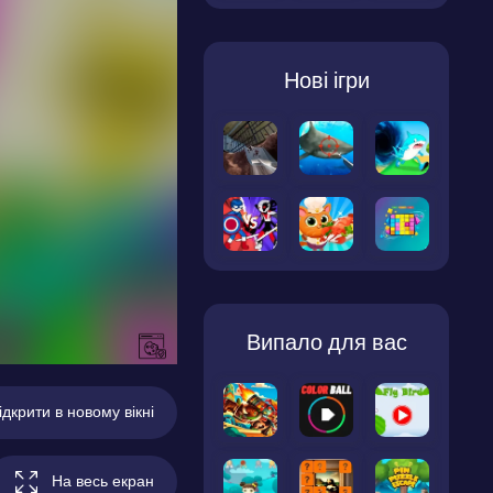
Нові ігри
Випало для вас
ідкрити в новому вікні
На весь екран