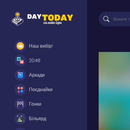
Наш вибір!
2048
Аркади
Поєднайки
Гонки
Більярд