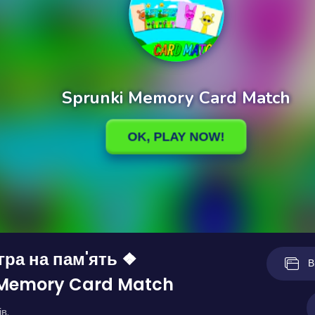
 гра на пам'ять ❖
В
 Memory Card Match
в.