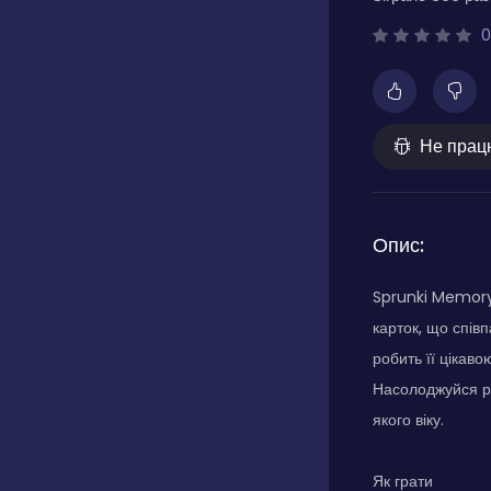
0
Не прац
Опис:
Sprunki Memory
карток, що спів
робить її цікаво
Насолоджуйся ро
якого віку.
Як грати