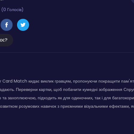
 (0 Голосів)
ює?
 Card Match кидає виклик гравцям, пропонуючи покращити пам'ят
падають. Переверни картки, щоб побачити кумедні зображення Спрун
ю та захоплюючою, підходить як для одиночних, так і для багатокори
звитком розумових навичок з приємними візуальними ефектами, як