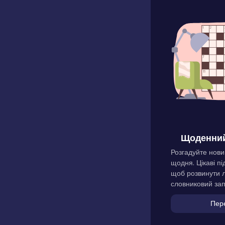
Щоденний
Розгадуйте нови
щодня. Цікаві пі
щоб розвинути л
словниковий зап
Пер