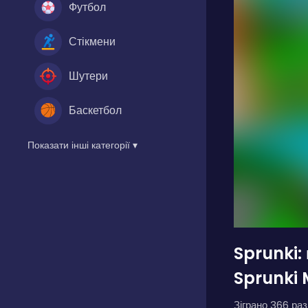
Футбол
Стікмени
Шутери
Баскетбол
Показати інші категорії ▾
Sprunki:
Sprunki
Зіграно 366 разі