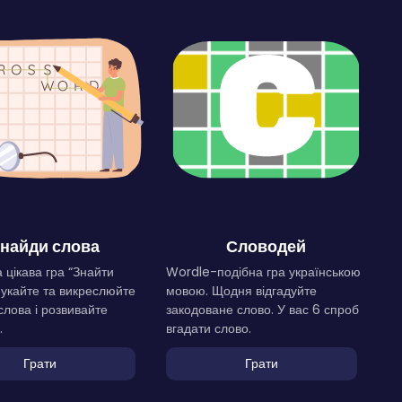
найди слова
Словодей
 цікава гра “Знайти
Wordle-подібна гра українською
Шукайте та викреслюйте
мовою. Щодня відгадуйте
слова і розвивайте
закодоване слово. У вас 6 спроб
.
вгадати слово.
Грати
Грати