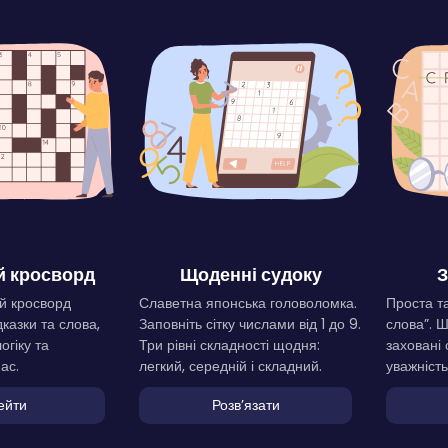
 кросворд
Щоденні судоку
З
й кросворд
Славетна японська головоломка.
Проста та
дказки та слова,
Заповніть сітку числами від 1 до 9.
слова”. 
огіку та
Три рівні складності щодня:
заховані 
ас.
легкий, середній і складний.
уважність
ейти
Розвʼязати