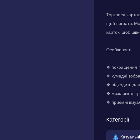
Торкнися карток
щоб виграти. Мо
карток, щоб шви
Особливості
❖ покращення па
❖ кумедні зобр
❖ підходить для
❖ можливість гр
❖ приємні візуал
Категорії:
Казуальні