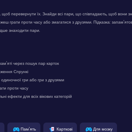
, щоб перевернути їх. Знайди всі пари, що співпадають, щоб вони зни
жеш грати проти часу або змагатися з друзями. Підказка: запам'ято
дше знаходити пари.
м'яті через пошук пар карток
аження Спрункі
 одиночної гри або гри з друзями
ати проти часу
ьні ефекти для всіх вікових категорій
Пам'ять
Карткові
Для мозку