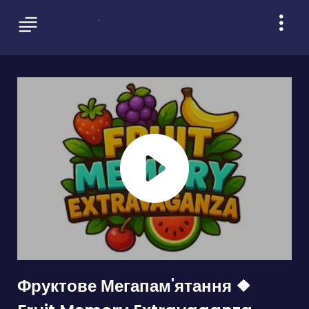
Фруктове Мегапам'ятання ❖