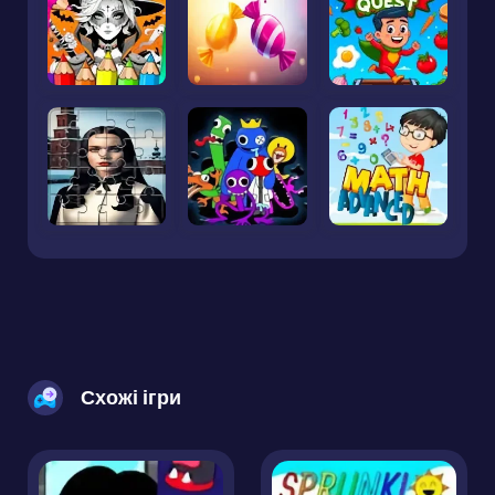
Схожі ігри