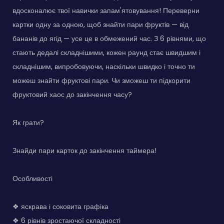
вдосконалює твої навички запам'ятовування! Переверни
картки одну за одною, щоб знайти пари фруктів — від
бананів до ягід — усе це в обмежений час. З 6 рівнями, що
стають дедалі складнішими, кожен раунд стає швидшим і
складнішим, випробовуючи, наскільки швидко і точно ти
можеш знайти фруктові пари. Чи зможеш ти підкорити
фруктовий хаос до закінчення часу?
Як грати?
Знайди пари карток до закінчення таймера!
Особливості
❖ яскрава і соковита графіка
❖ 6 рівнів зростаючої складності