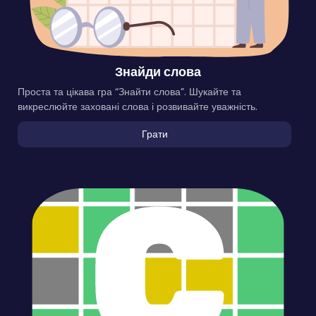
Знайди слова
Проста та цікава гра “Знайти слова”. Шукайте та
викреслюйте заховані слова і розвивайте уважність.
Грати