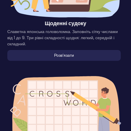
Щоденні судоку
Славетна японська головоломка. Заповніть сітку числами
від 1 до 9. Три рівні складності щодня: легкий, середній і
складний.
Розвʼязати