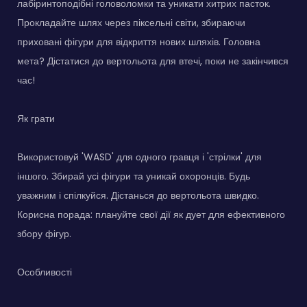
лабіринтоподібні головоломки та уникати хитрих пасток.
Прокладайте шлях через піксельні світи, збираючи
приховані фігури для відкриття нових шляхів. Головна
мета? Дістатися до вертольота для втечі, поки не закінчився
час!
Як грати
Використовуй 'WASD' для одного гравця і 'стрілки' для
іншого. Збирай усі фігури та уникай охоронців. Будь
уважним і спілкуйся. Дістанься до вертольота швидко.
Корисна порада: плануйте свої дії як дует для ефективного
збору фігур.
Особливості