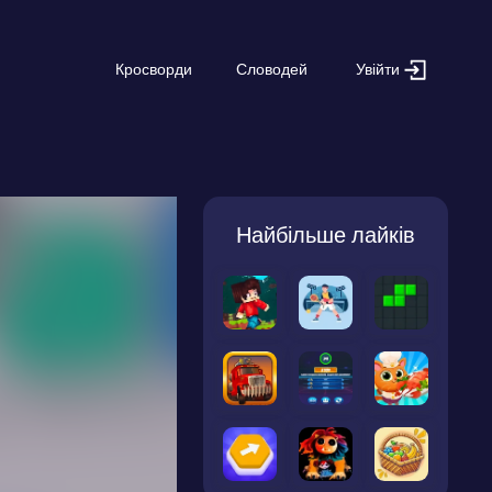
Увійти
Кросворди
Словодей
Найбільше лайків