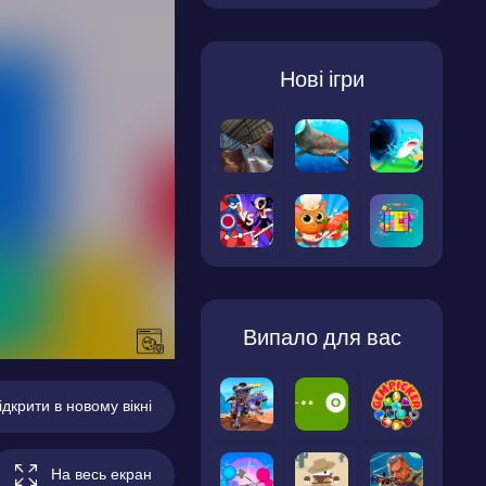
Нові ігри
Випало для вас
ідкрити в новому вікні
На весь екран