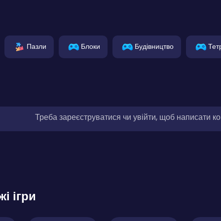
Пазли
Блоки
Будівництво
Тет
Треба зареєструватися чи увійти, щоб написати к
жі ігри