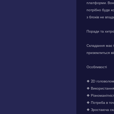
платформи. Вони
потрібно буде к
з блоків не впад
Поради та хитр
Складання має б
приземлиться ві
Особливості
❖ 2D головолом
❖ Використання
❖ Різноманітніс
❖ Потреба в точ
❖ Зростаюча ск