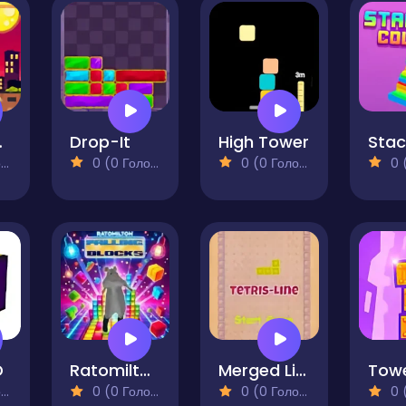
 Tower
Drop-It
High Tower
)
0 (0 Голосів)
0 (0 Голосів)
0 (0
D
Ratomilton Falling Blocks
Merged Lines
)
0 (0 Голосів)
0 (0 Голосів)
0 (0