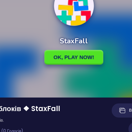
блоків ❖ StaxFall
В
в.
 (0 Голосів)