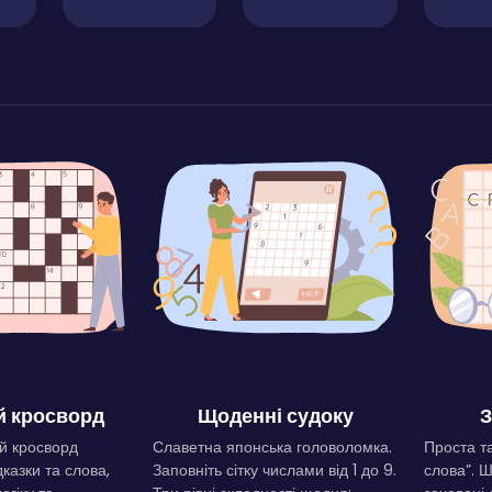
 кросворд
Щоденні судоку
З
й кросворд
Славетна японська головоломка.
Проста та
дказки та слова,
Заповніть сітку числами від 1 до 9.
слова”. 