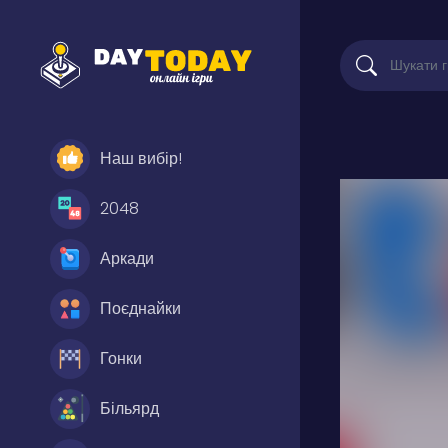
Наш вибір!
2048
Аркади
Поєднайки
Гонки
Більярд