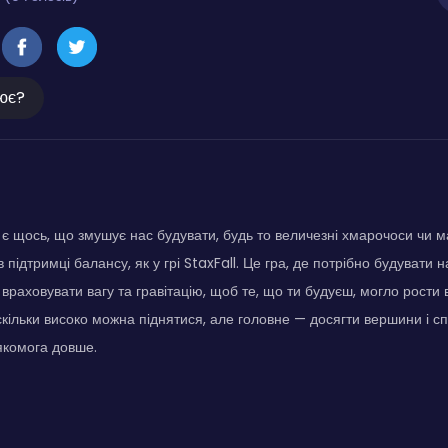
ює?
є щось, що змушує нас будувати, будь то величезні хмарочоси чи ма
 підтримці балансу, як у грі StaxFall. Це гра, де потрібно будувати н
 враховувати вагу та гравітацію, щоб те, що ти будуєш, могло рости 
аскільки високо можна піднятися, але головне — досягти вершини і с
якомога довше.