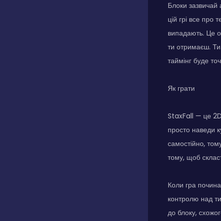
Блоки зазвичай а
цій грі все про 
випадають. Це оз
ти отримаєш. Ти
таймінг буде то
Як грати
StaxFall — це 2
просто наведи к
самостійно, том
тому, щоб склас
Коли гра почин
контролю над ти
до блоку, схожо