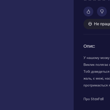
Не прац
Опис:
У нашому мозку 
Виклик полягає в
Тобі доведеться
жаль, є межі, н
протримається 
Про StaxFall