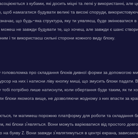
соціюються з кубами, які досить міцні та легкі у використанні, але ц
те, щоб намагатися будувати великі та високі споруди, використовуючи 
начає, що будь-яка структура, яку ти уявляєш, буде змінюватися в за
 можеш не завжди будувати те, що хочеш, але завжди є шанс створи
чним і ти використаєш сильні сторони кожного виду блоку.
D головоломка про складання блоків дивної форми за допомогою ми
урсор на них і натисни ліву кнопку миші, що змусить блоки падати.
у тобі потрібно лише натиснути, коли обертання буде таким, як ти х
ти блоки якомога вище, не дозволяючи жодному з них впасти за кр
ається, ти матимеш порожню платформу для роботи та складання бл
м, які блоки з'являться. Вони можуть варіюватися від простого довг
го на букву Z. Вони завжди з'являтимуться в центрі екрана, зависаю