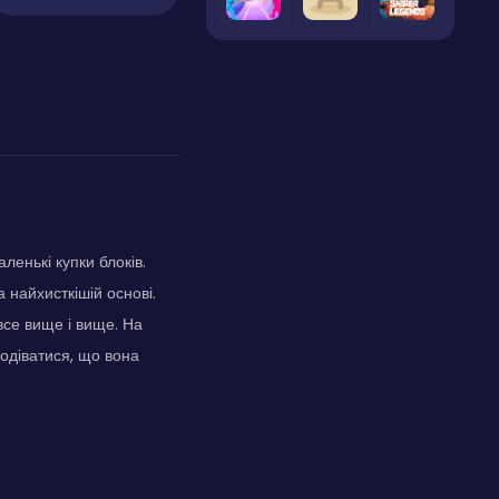
ленькі купки блоків.
а найхисткішій основі.
все вище і вище. На
подіватися, що вона