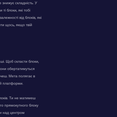
е знижує складність. У
ті блоки, які тобі
лежності від блоків, які
ти щось, якщо твій
ші. Щоб скласти блоки,
 Вони обертатимуться
очеш. Мета полягає в
ай платформи.
оків. Ти не матимеш
ого прямокутного блоку
чи над центром