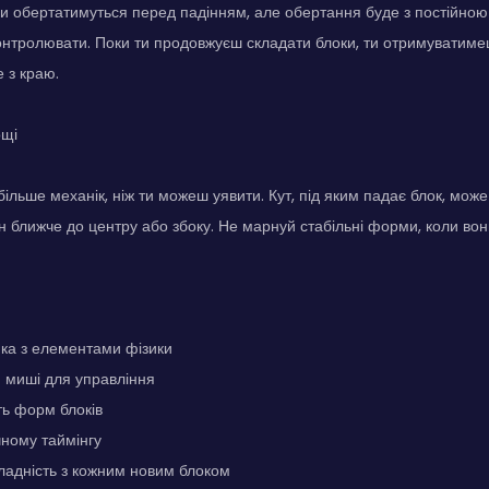
 обертатимуться перед падінням, але обертання буде з постійною 
онтролювати. Поки ти продовжуєш складати блоки, ти отримуватиме
е з краю.
ощі
ільше механік, ніж ти можеш уявити. Кут, під яким падає блок, може
н ближче до центру або збоку. Не марнуй стабільні форми, коли вон
ка з елементами фізики
 миші для управління
ть форм блоків
ному таймінгу
ладність з кожним новим блоком