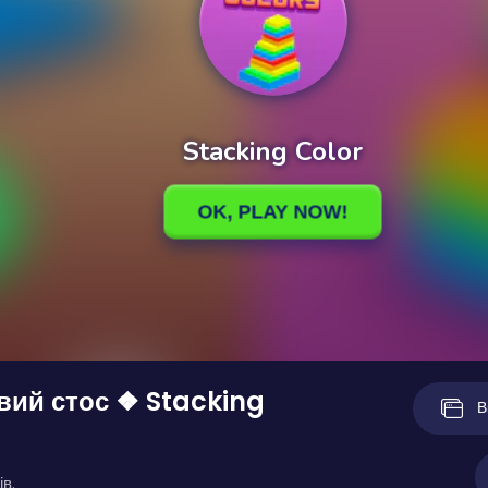
ий стос ❖ Stacking
В
ів.