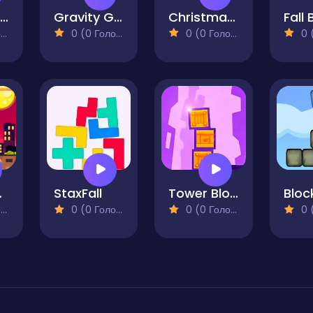
Movements
Gravity Grid
Christmas Bounce - Santa Mania
Fall
)
0 (0 Голосів)
0 (0 Голосів)
0 (0
 Tower
StaxFall
Tower Blocks Deluxe
)
0 (0 Голосів)
0 (0 Голосів)
0 (0