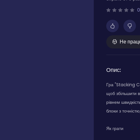
0
Не прац
Опис:
Гра "Stacking C
щоб збільшити в
рівнем швидкіст
блоки з точніст
Як грати