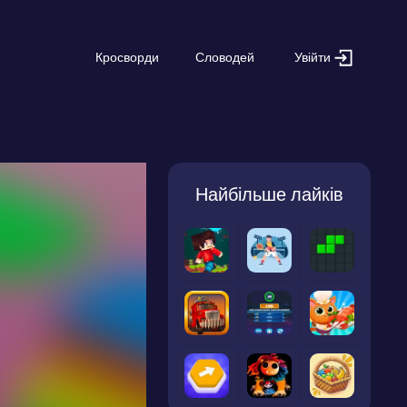
Увійти
Кросворди
Словодей
Найбільше лайків