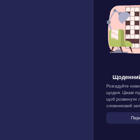
Щоденний
Розгадуйте нови
щодня. Цікаві пі
щоб розвинути л
словниковий зап
Пер