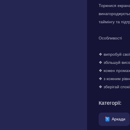
Торкнися екрана
винагороджуєтьс
таймінгу та підт
Особливості
❖ випробуй свої
❖ збільшуй висо
❖ кожен промах
❖ з кожним рівн
❖ зберігай спокі
Категорії:
Аркади