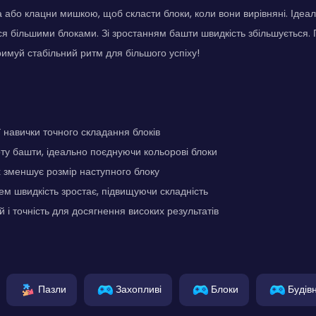
 або клацни мишкою, щоб скласти блоки, коли вони вирівняні. Ідеа
я більшими блоками. Зі зростанням башти швидкість збільшується.
римуй стабільний ритм для більшого успіху!
 навички точного складання блоків
ту башти, ідеально поєднуючи кольорові блоки
 зменшує розмір наступного блоку
ем швидкість зростає, підвищуючи складність
й і точність для досягнення високих результатів
Пазли
Захопливі
Блоки
Будів