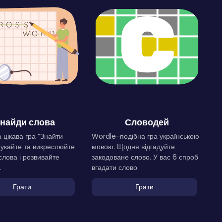
найди слова
Словодей
 цікава гра “Знайти
Wordle-подібна гра українською
Шукайте та викреслюйте
мовою. Щодня відгадуйте
слова і розвивайте
закодоване слово. У вас 6 спроб
.
вгадати слово.
Грати
Грати