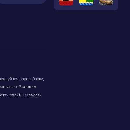
оєднуй кольорові блоки,
еншиться. З кожним
гти спокій і складати