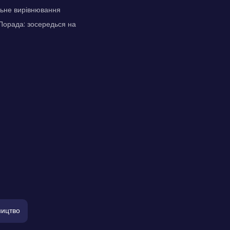
льне вирівнювання
 Порада: зосередься на
ництво