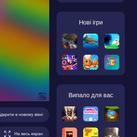
Нові ігри
Випало для вас
ідкрити в новому вікні
На весь екран