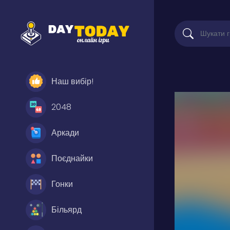
Наш вибір!
2048
Аркади
Поєднайки
Гонки
Більярд