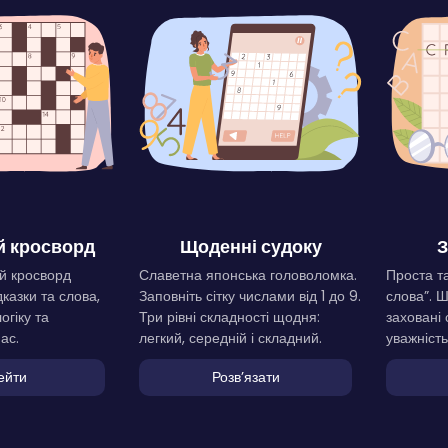
 кросворд
Щоденні судоку
З
й кросворд
Славетна японська головоломка.
Проста та
дказки та слова,
Заповніть сітку числами від 1 до 9.
слова”. 
огіку та
Три рівні складності щодня:
заховані 
ас.
легкий, середній і складний.
уважність
ейти
Розвʼязати