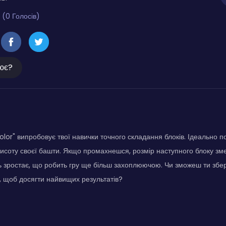
 (0 Голосів)
ює?
olor" випробовує твої навички точного складання блоків. Ідеально п
исоту своєї башти. Якщо промахнешся, розмір наступного блоку зм
ь зростає, що робить гру ще більш захоплюючою. Чи зможеш ти збере
ю, щоб досягти найвищих результатів?