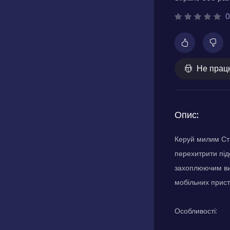
0
Не прац
Опис:
Керуй милим Сті
перехитрити підс
захоплюючим вип
мобільних прист
Особливості: