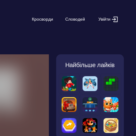
Увійти
Кросворди
Словодей
Найбільше лайків