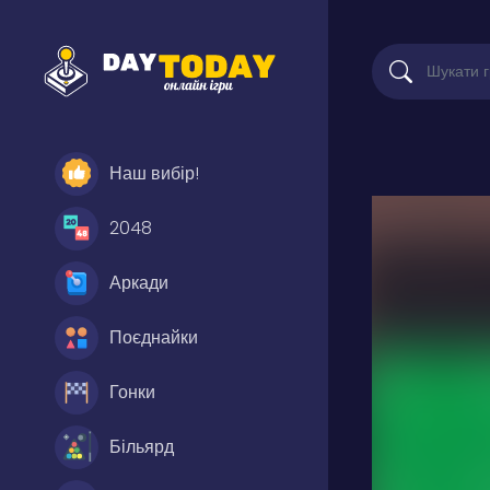
Наш вибір!
2048
Аркади
Поєднайки
Гонки
Більярд