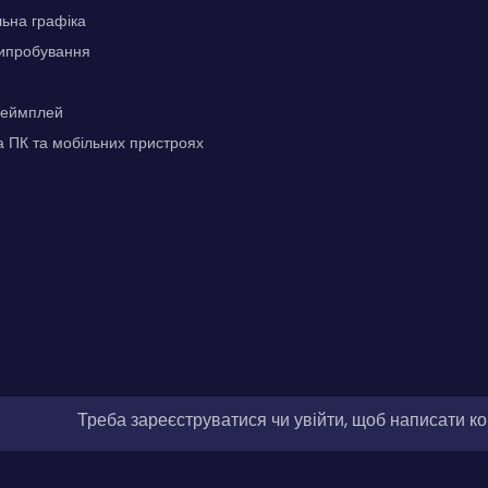
льна графіка
ипробування
 геймплей
а ПК та мобільних пристроях
Треба зареєструватися чи увійти, щоб написати к