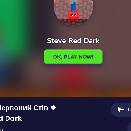
Червоний Стів ❖
В
d Dark
в.