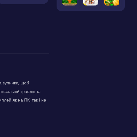
а зупинки, щоб
піксельній графіці та
лей як на ПК, так і на