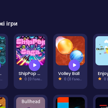
жі ігри
Destruction
ShipPop Saga
Volley Ball
)
0 (0 Голосів)
0 (0 Голосів)
0 (0