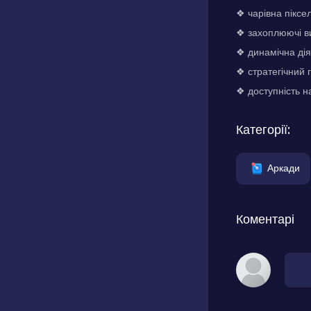
❖ чарівна піксе
❖ захоплюючі в
❖ динамічна дія
❖ стратегічний
❖ доступність н
Категорії:
Аркади
Коментарі