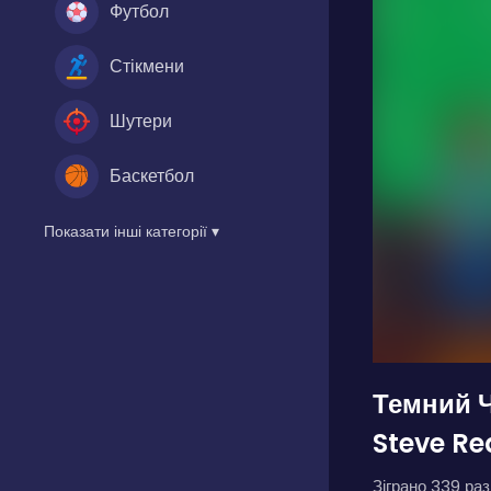
Футбол
Стікмени
Шутери
Баскетбол
Показати інші категорії ▾
Темний 
Steve Re
Зіграно 339 разі