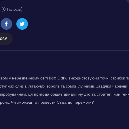
 (0 Голосів)
ює?
вом у небезпечному світі Red Dark, використовуючи точні стрибки т
тупних слизів, літаючих ворогів та зомбі-лучників. Завдяки чарівній 
робуванням, ця пригода обіцяє динамічну дію та стратегічний геймп
роях. Чи зможеш ти привести Стіва до перемоги?