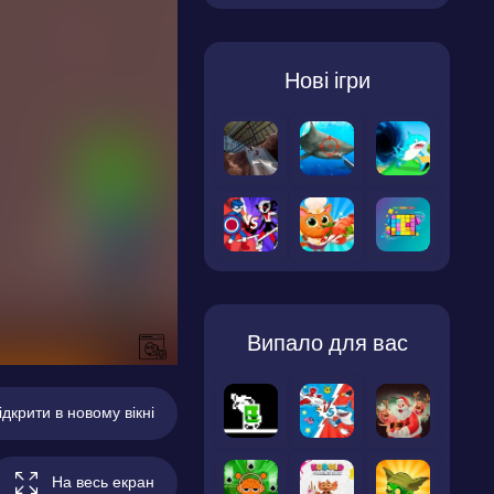
Нові ігри
Випало для вас
ідкрити в новому вікні
На весь екран