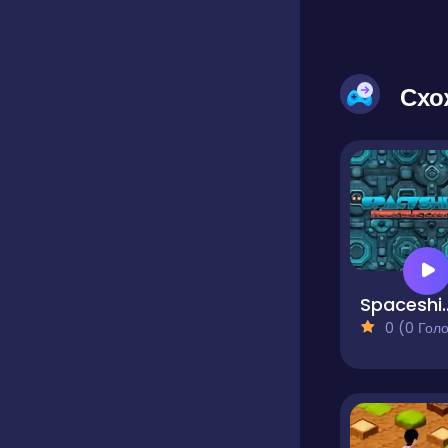
Схо
Spaceship 
0 (0 Голосів