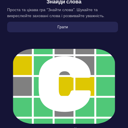
Знайди слова
Проста та цікава гра “Знайти слова”. Шукайте та
викреслюйте заховані слова і розвивайте уважність.
Грати