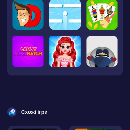
Схожі ігри