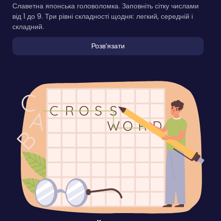
Славетна японська головоломка. Заповніть сітку числами
від 1 до 9. Три рівні складності щодня: легкий, середній і
складний.
Розвʼязати