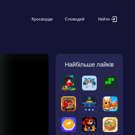
Увійти
Кросворди
Словодей
Найбільше лайків