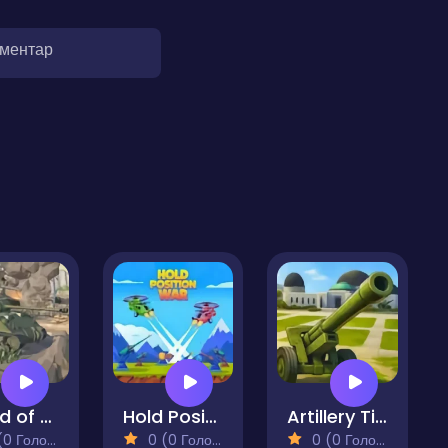
оментар
World of Military Tanks
Hold Position War
Artillery Time
 Голосів)
0 (0 Голосів)
0 (0 Голосів)