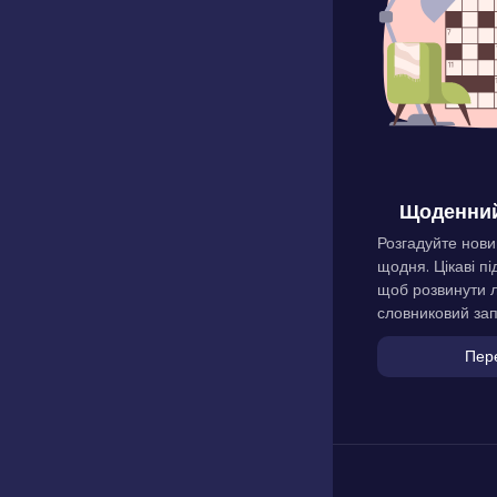
Щоденний
Розгадуйте нови
щодня. Цікаві пі
щоб розвинути л
словниковий зап
Пер