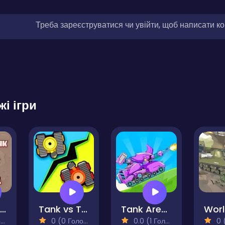
Треба зареєструватися чи увійти, щоб написати к
жі ігри
Royal Tank Rumble
Tank vs Tank
Tank Arena Steel Battle
)
0 (0 Голосів)
0.0 (1 Голосів)
0 (0