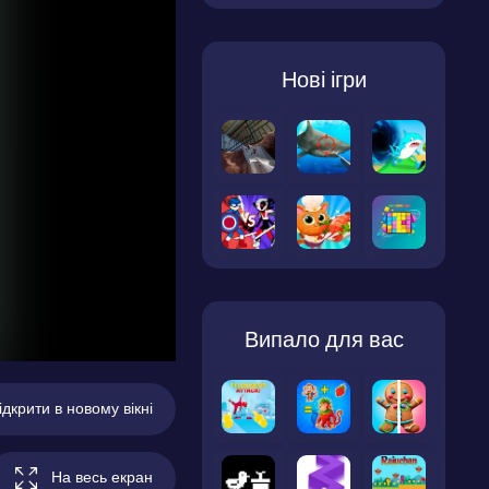
Нові ігри
Випало для вас
ідкрити в новому вікні
На весь екран