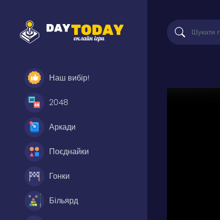
Наш вибір!
2048
Аркади
Поєднайки
Гонки
Більярд