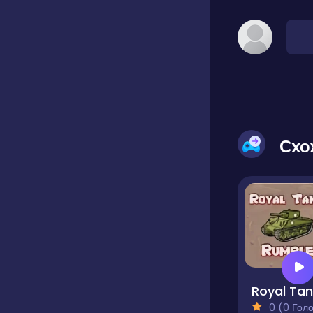
Схо
0 (0 Голосів