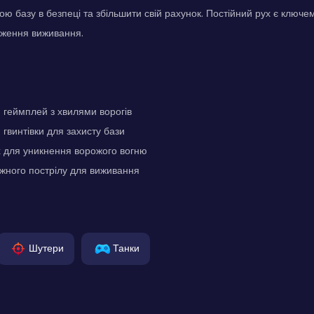
ою базу в безпеці та збільшити свій рахунок. Постійний рух є ключ
вження виживання.
геймплей з хвилями ворогів
гвинтівки для захисту бази
х для уникнення ворожого вогню
жного пострілу для виживання
Шутери
Танки