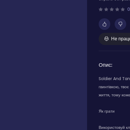
0
Не прац
Опис:
Soldier And Tan
гвинтівкою, твоє
життя, тому кож
Як грати
Використовуй кла