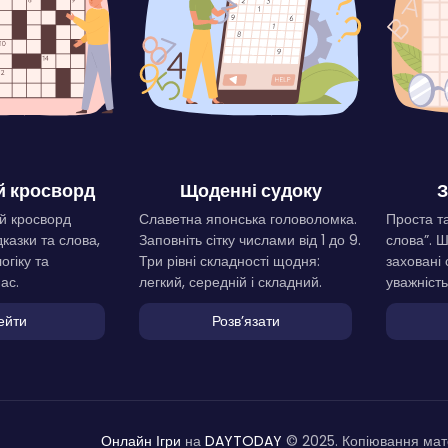
 кросворд
Щоденні судоку
З
й кросворд
Славетна японська головоломка.
Проста та
дказки та слова,
Заповніть сітку числами від 1 до 9.
слова”. 
огіку та
Три рівні складності щодня:
заховані 
ас.
легкий, середній і складний.
уважність
ейти
Розвʼязати
Онлайн Ігри
на
DAYTODAY
© 2025. Копіювання мате