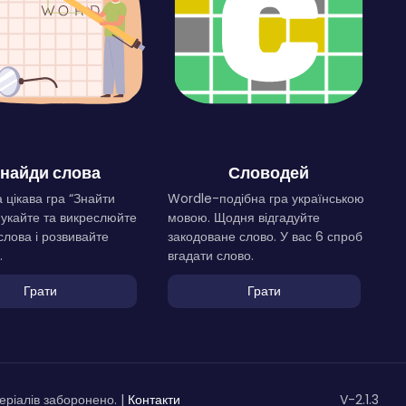
найди слова
Словодей
 цікава гра “Знайти
Wordle-подібна гра українською
Шукайте та викреслюйте
мовою. Щодня відгадуйте
слова і розвивайте
закодоване слово. У вас 6 спроб
.
вгадати слово.
Грати
Грати
ріалів заборонено. |
Контакти
V-2.1.3