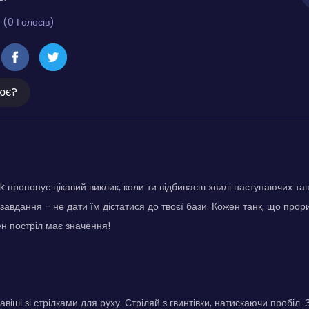
 (0 Голосів)
ює?
k пропонує цікавий виклик, коли ти відбиваєш хвилі наступаючих та
 завдання - не дати їм дістатися до твоєї бази. Кожен танк, що прор
ен постріл має значення!
віші зі стрілками для руху. Стріляй з гвинтівки, натискаючи пробіл