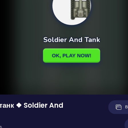
 танк ❖ Soldier And
В
в.