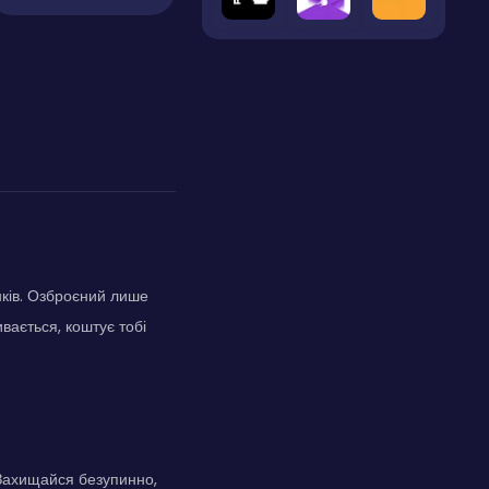
нків. Озброєний лише
ивається, коштує тобі
. Захищайся безупинно,