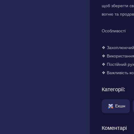
щоб зберегти св
вогню та продо
Особливості
❖ Захоплюючий 
❖ Використання 
❖ Постійний ру
❖ Важливість ко
Категорії:
Екшн
Коментарі