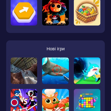
Нові ігри