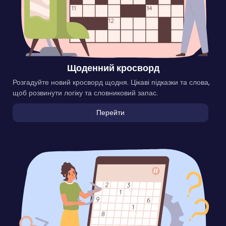
Щоденний кросворд
Розгадуйте новий кросворд щодня. Цікаві підказки та слова,
щоб розвинути логіку та словниковий запас.
Перейти