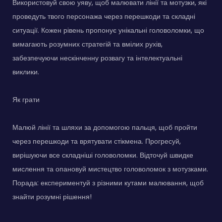
Використовуй свою уяву, щоб малювати лінії та мотузки, які
проведуть твого персонажа через перешкоди та складні
ситуації. Кожен рівень пропонує унікальні головоломки, що
вимагають розумних стратегій та вмілих рухів,
забезпечуючи нескінченну розвагу та інтелектуальні
виклики.
Як грати
Малюй лінії та шляхи за допомогою пальця, щоб пройти
через перешкоди та врятувати стікмена. Прогресуй,
вирішуючи все складніші головоломки. Відточуй швидке
мислення та опановуй мистецтво головоломок з мотузками.
Порада: експериментуй з різними кутами малювання, щоб
знайти розумні рішення!