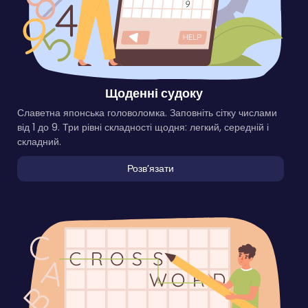
Щоденні судоку
Славетна японська головоломка. Заповніть сітку числами
від 1 до 9. Три рівні складності щодня: легкий, середній і
складний.
Розвʼязати