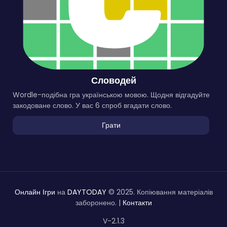
Словодей
Wordle-подібна гра українською мовою. Щодня відгадуйте
закодоване слово. У вас 6 спроб вгадати слово.
Грати
Онлайн Ігри
на
DAYTODAY
© 2025. Копіювання матеріалів
заборонено. |
Контакти
V-2.1.3