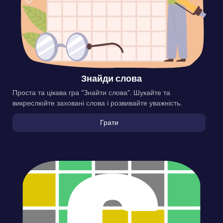
Знайди слова
Проста та цікава гра “Знайти слова”. Шукайте та
викреслюйте заховані слова і розвивайте уважність.
Грати