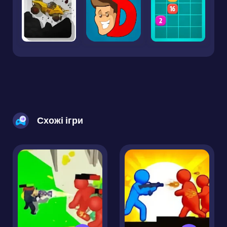
Схожі ігри