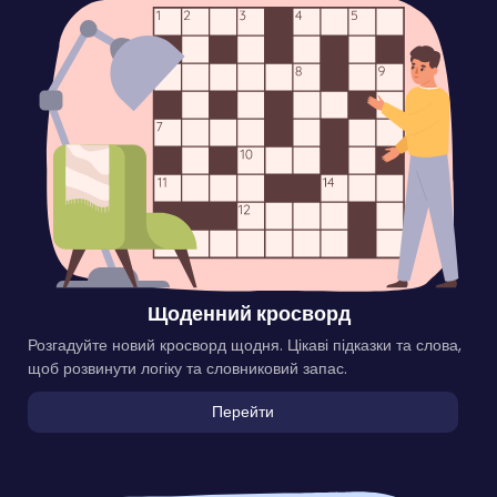
Щоденний кросворд
Розгадуйте новий кросворд щодня. Цікаві підказки та слова,
щоб розвинути логіку та словниковий запас.
Перейти