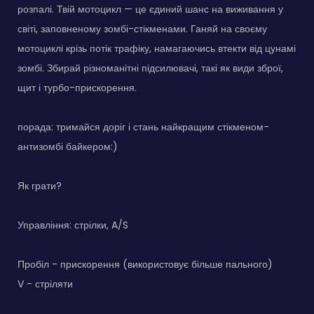
розпалі. Твій мотоцикл — це єдиний шанс на виживання у
світі, заповненому зомбі-стікменами. Ганяй на своєму
мотоциклі крізь потік трафіку, намагаючись втекти від цунамі
зомбі. Збирай різноманітні підсилювачі, такі як види зброї,
щит і турбо-прискорення.
порада: тримайся доріг і стань найкращим стікменом-
антизомбі байкером:)
Як грати?
Управління: стрілки, A/S
Пробіл - прискорення (використовує більше пального)
V - стріляти