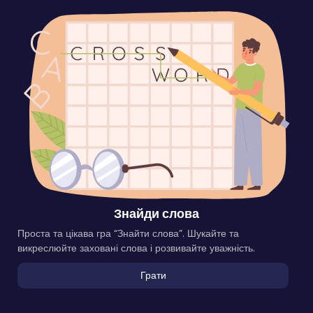
Знайди слова
Проста та цікава гра “Знайти слова”. Шукайте та
викреслюйте заховані слова і розвивайте уважність.
Грати