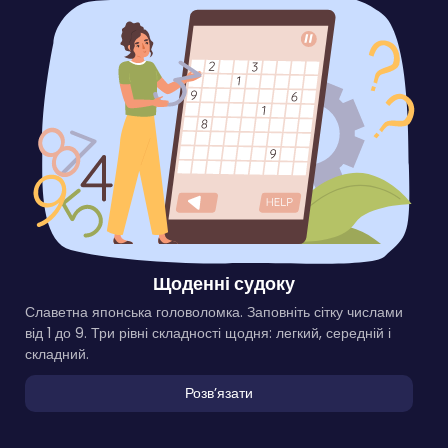
Щоденні судоку
Славетна японська головоломка. Заповніть сітку числами
від 1 до 9. Три рівні складності щодня: легкий, середній і
складний.
Розвʼязати