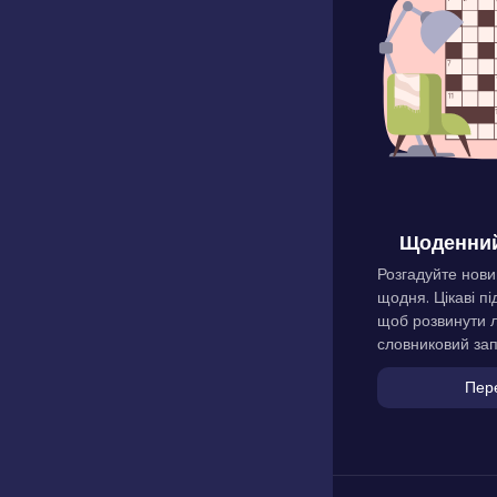
Щоденний
Розгадуйте нови
щодня. Цікаві пі
щоб розвинути л
словниковий зап
Пер