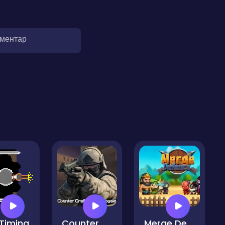
оментар
Timing
Counter Craft Battle Royale
Merge Defence