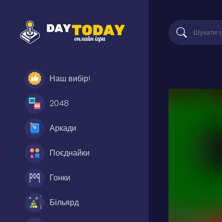
Наш вибір!
2048
Аркади
Поєднайки
Гонки
Більярд