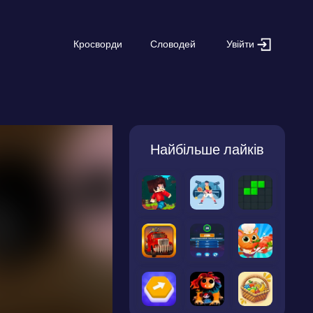
Увійти
Кросворди
Словодей
Найбільше лайків