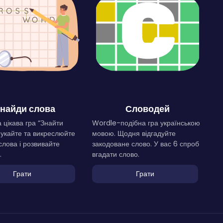
найди слова
Словодей
 цікава гра “Знайти
Wordle-подібна гра українською
Шукайте та викреслюйте
мовою. Щодня відгадуйте
слова і розвивайте
закодоване слово. У вас 6 спроб
.
вгадати слово.
Грати
Грати