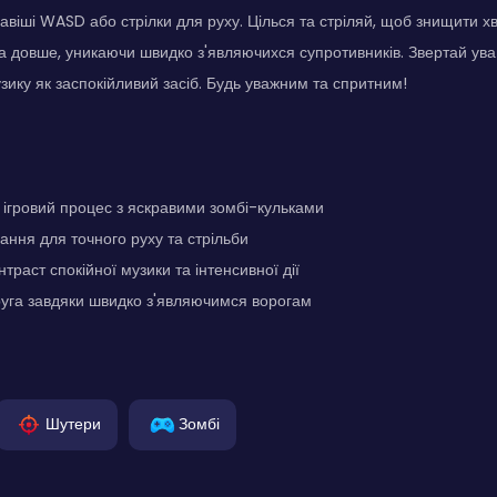
авіші WASD або стрілки для руху. Цілься та стріляй, щоб знищити хв
 довше, уникаючи швидко з'являючихся супротивників. Звертай ува
зику як заспокійливий засіб. Будь уважним та спритним!
ігровий процес з яскравими зомбі-кульками
ання для точного руху та стрільби
траст спокійної музики та інтенсивної дії
руга завдяки швидко з'являючимся ворогам
Шутери
Зомбі