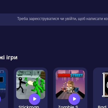
Треба зареєструватися чи увійти, щоб написати к
жі ігри
age Invasion
Stickman Zombie Shooting 3D
Zombie Street
Bad 