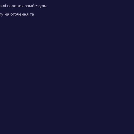
илі ворожих зомбі-куль.
гу на оточення та