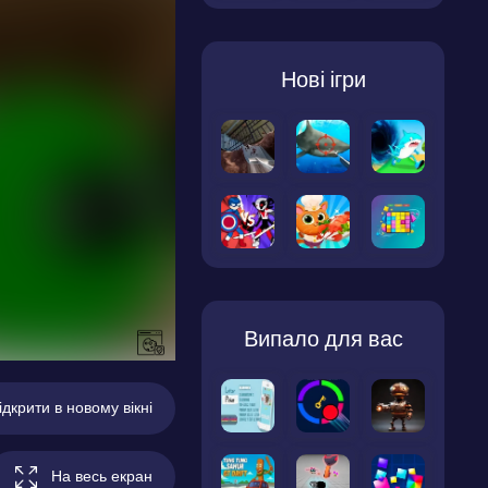
Нові ігри
Випало для вас
ідкрити в новому вікні
На весь екран