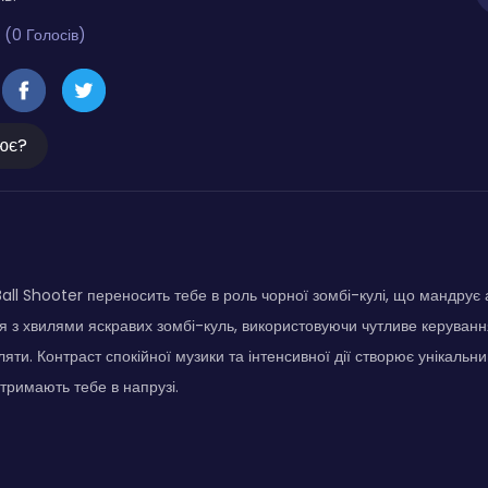
 (0 Голосів)
ює?
ll Shooter переносить тебе в роль чорної зомбі-кулі, що мандрує
я з хвилями яскравих зомбі-куль, використовуючи чутливе керуванн
ляти. Контраст спокійної музики та інтенсивної дії створює унікальн
 тримають тебе в напрузі.