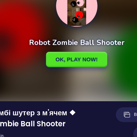
мбі шутер з м'ячем ❖
В
mbie Ball Shooter
ів.