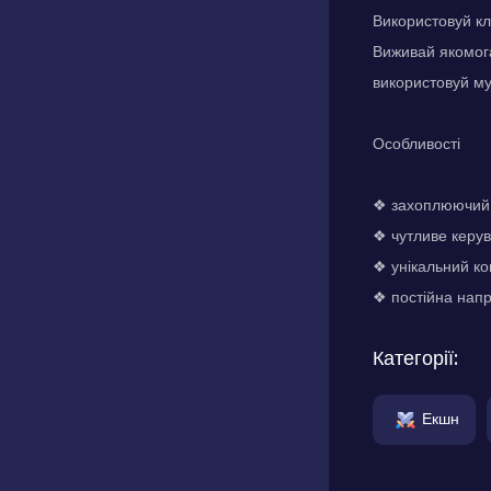
Використовуй кл
Виживай якомога
використовуй му
Особливості
❖ захоплюючий 
❖ чутливе керув
❖ унікальний кон
❖ постійна нап
Категорії:
Екшн