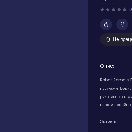
0
Не прац
Опис:
Robot Zombie Ba
пустками. Борис
рухатися та стрі
вороги постійно
Як грати