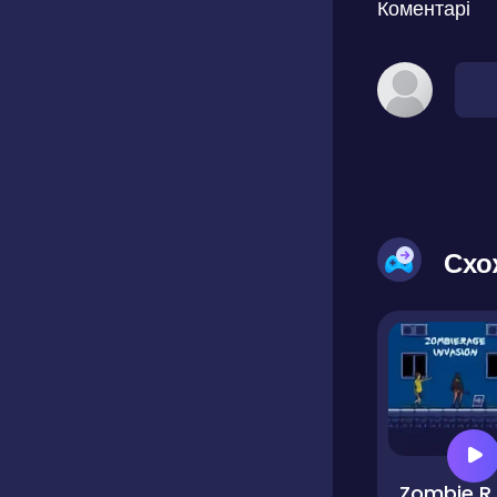
Коментарі
Схо
Zombie R