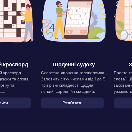
 кросворд
Щоденні судоку
З
й кросворд
Славетна японська головоломка.
Проста та
дказки та слова,
Заповніть сітку числами від 1 до 9.
слова”. 
огіку та
Три рівні складності щодня:
заховані 
ас.
легкий, середній і складний.
уважність
ейти
Розвʼязати