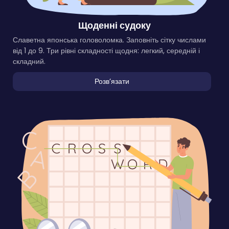
Щоденні судоку
Славетна японська головоломка. Заповніть сітку числами
від 1 до 9. Три рівні складності щодня: легкий, середній і
складний.
Розвʼязати