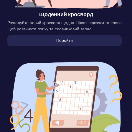
Щоденний кросворд
Розгадуйте новий кросворд щодня. Цікаві підказки та слова,
щоб розвинути логіку та словниковий запас.
Перейти