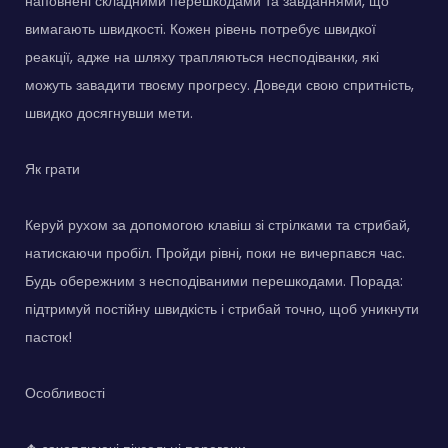
наповнені складними перешкодами та завданнями, що
вимагають швидкості. Кожен рівень потребує швидкої
реакції, адже на шляху трапляються несподіванки, які
можуть завадити твоєму прогресу. Доведи свою спритність,
швидко досягнувши мети.
Як грати
Керуй рухом за допомогою клавіш зі стрілками та стрибай,
натискаючи пробіл. Пройди рівні, поки не вичерпався час.
Будь обережним з несподіваними перешкодами. Порада:
підтримуй постійну швидкість і стрибай точно, щоб уникнути
пасток!
Особливості