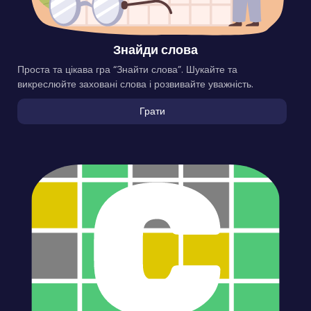
Знайди слова
Проста та цікава гра “Знайти слова”. Шукайте та
викреслюйте заховані слова і розвивайте уважність.
Грати