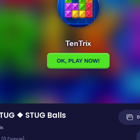
TUG ❖ STUG Balls
В
в.
 (0 Голосів)