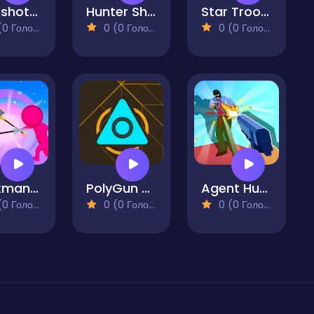
Buckshot Roulette
Hunter Shooter Assassin
Star Trooper: War for Survival
 Голосів)
0 (0 Голосів)
0 (0 Голосів)
Stickman Guys Defense
PolyGun - Idle TD
Agent Hunt Hitman Shooter
 Голосів)
0 (0 Голосів)
0 (0 Голосів)