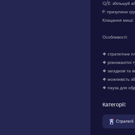
Q/E: збільшуй 
P: призупини гр
Клацання миші: 
Особливості:
❖ стратегічне 
❖ різноманітні 
❖ загадкові та 
❖ можливість з
❖ пауза для обд
Категорії:
Стратегії