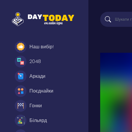
Наш вибір!
2048
Аркади
Поєднайки
Гонки
Більярд