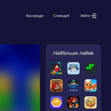
Увійти
Кросворди
Словодей
Найбільше лайків