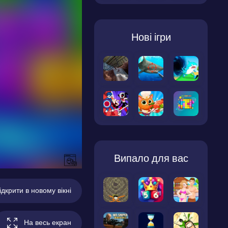
Нові ігри
Випало для вас
ідкрити в новому вікні
На весь екран