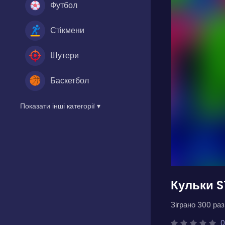
Футбол
Стікмени
Шутери
Баскетбол
Показати інші категорії ▾
Кульки S
Зіграно 300 разі
0