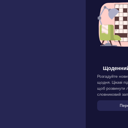
Щоденний
Розгадуйте нови
щодня. Цікаві пі
щоб розвинути л
словниковий зап
Пер