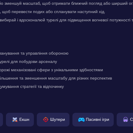
або зменшуй масштаб, щоб отримати ближчий погляд або ширший огл
у, щоб перевести подих або спланувати наступний хід.
вибирай і вдосконалюй турелі для підвищення вогневої потужності т
планування та управління обороною
турелі для побудови арсеналу
ворожі механізовані сфери з унікальними здібностями
більшення та зменшення масштабу для різних перспектив
умування стратегії та відпочинку
Екшн
Шутери
Пасивні ігри
С