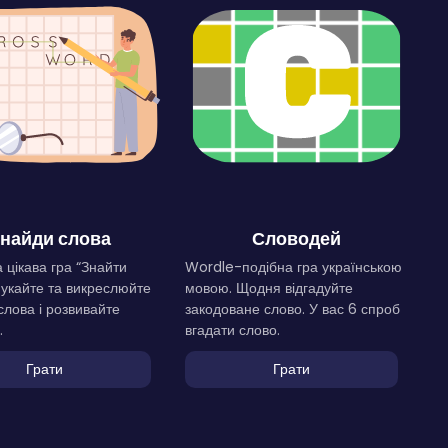
найди слова
Словодей
 цікава гра “Знайти
Wordle-подібна гра українською
Шукайте та викреслюйте
мовою. Щодня відгадуйте
слова і розвивайте
закодоване слово. У вас 6 спроб
.
вгадати слово.
Грати
Грати