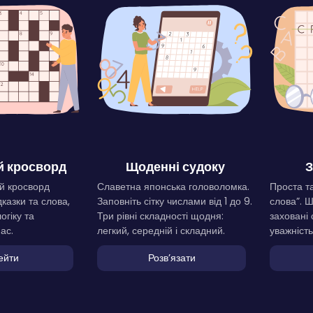
 кросворд
Щоденні судоку
З
й кросворд
Славетна японська головоломка.
Проста та
дказки та слова,
Заповніть сітку числами від 1 до 9.
слова”. 
огіку та
Три рівні складності щодня:
заховані 
ас.
легкий, середній і складний.
уважність
ейти
Розвʼязати