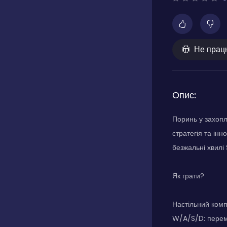
Не прац
Опис:
Поринь у захопл
стратегія та ін
безжальні хвилі
Як грати?
Настільний комп
W/A/S/D: перемі