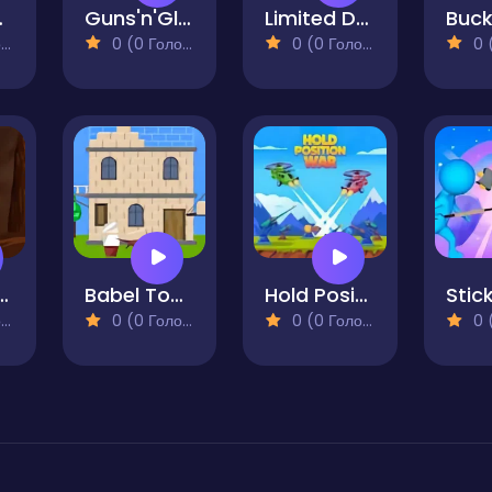
losseum
Guns'n'Glory Zombies
Limited Defense
)
0 (0 Голосів)
0 (0 Голосів)
0 (0
ing Rush
Babel Tower
Hold Position War
)
0 (0 Голосів)
0 (0 Голосів)
0 (0