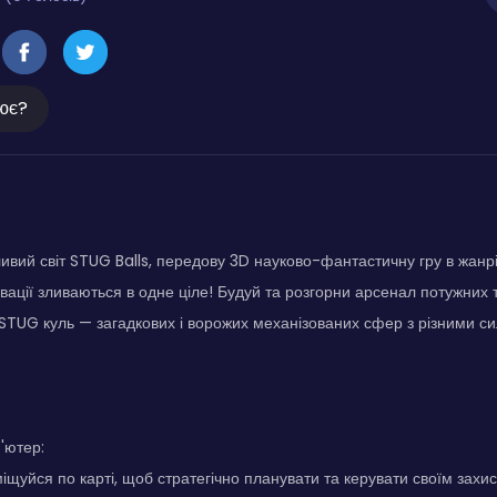
ює?
ивий світ STUG Balls, передову 3D науково-фантастичну гру в жан
новації зливаються в одне ціле! Будуй та розгорни арсенал потужних
 STUG куль — загадкових і ворожих механізованих сфер з різними си
'ютер:
щуйся по карті, щоб стратегічно планувати та керувати своїм захис