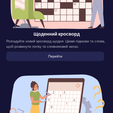
Щоденний кросворд
Розгадуйте новий кросворд щодня. Цікаві підказки та слова,
щоб розвинути логіку та словниковий запас.
Перейти