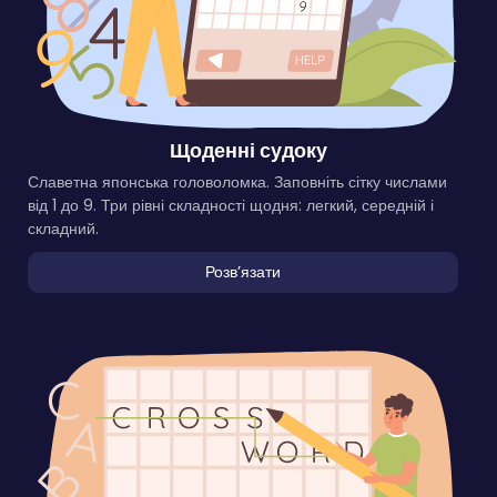
Щоденні судоку
Славетна японська головоломка. Заповніть сітку числами
від 1 до 9. Три рівні складності щодня: легкий, середній і
складний.
Розвʼязати