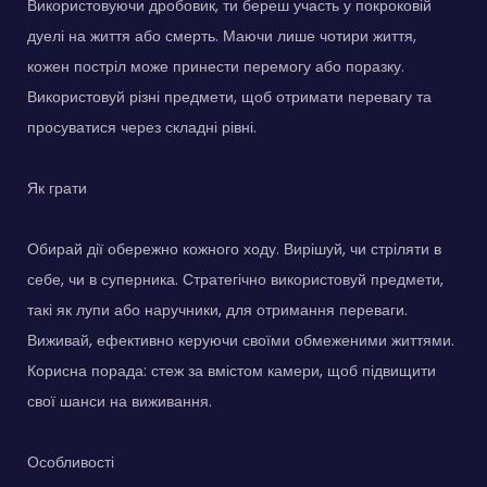
Використовуючи дробовик, ти береш участь у покроковій
дуелі на життя або смерть. Маючи лише чотири життя,
кожен постріл може принести перемогу або поразку.
Використовуй різні предмети, щоб отримати перевагу та
просуватися через складні рівні.
Як грати
Обирай дії обережно кожного ходу. Вирішуй, чи стріляти в
себе, чи в суперника. Стратегічно використовуй предмети,
такі як лупи або наручники, для отримання переваги.
Виживай, ефективно керуючи своїми обмеженими життями.
Корисна порада: стеж за вмістом камери, щоб підвищити
свої шанси на виживання.
Особливості