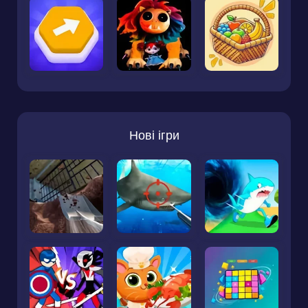
Нові ігри