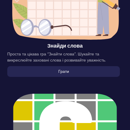
Знайди слова
Проста та цікава гра “Знайти слова”. Шукайте та
викреслюйте заховані слова і розвивайте уважність.
Грати