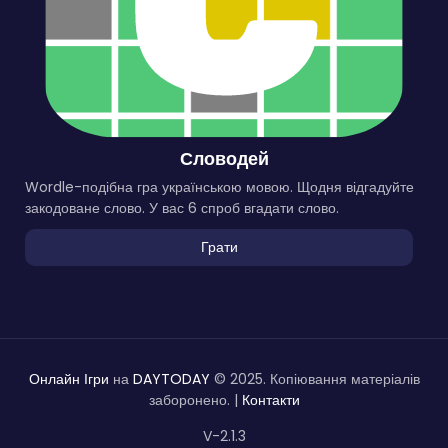
Словодей
Wordle-подібна гра українською мовою. Щодня відгадуйте
закодоване слово. У вас 6 спроб вгадати слово.
Грати
Онлайн Ігри
на
DAYTODAY
© 2025. Копіювання матеріалів
заборонено. |
Контакти
V-2.1.3