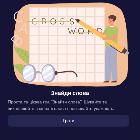
Знайди слова
Проста та цікава гра “Знайти слова”. Шукайте та
викреслюйте заховані слова і розвивайте уважність.
Грати