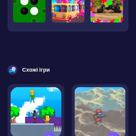
Схожі ігри