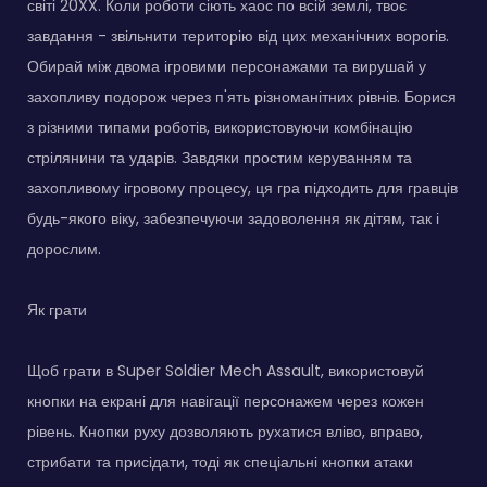
світі 20XX. Коли роботи сіють хаос по всій землі, твоє
завдання - звільнити територію від цих механічних ворогів.
Обирай між двома ігровими персонажами та вирушай у
захопливу подорож через п'ять різноманітних рівнів. Борися
з різними типами роботів, використовуючи комбінацію
стрілянини та ударів. Завдяки простим керуванням та
захопливому ігровому процесу, ця гра підходить для гравців
будь-якого віку, забезпечуючи задоволення як дітям, так і
дорослим.
Як грати
Щоб грати в Super Soldier Mech Assault, використовуй
кнопки на екрані для навігації персонажем через кожен
рівень. Кнопки руху дозволяють рухатися вліво, вправо,
стрибати та присідати, тоді як спеціальні кнопки атаки