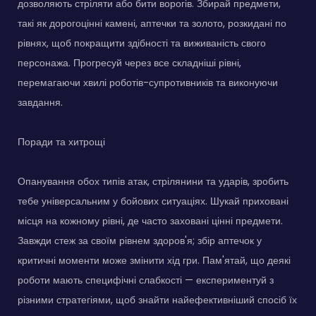
дозволяють стріляти або бити ворогів. Збирай предмети,
такі як дорогоцінні камені, аптечки та золото, розкидані по
рівнях, щоб покращити здібності та виживаність свого
персонажа. Прогресуй через все складніші рівні,
перемагаючи хвилі роботів-супротивників та виконуючи
завдання.
Поради та хитрощі
Опанування обох типів атак, стрілянини та ударів, зробить
тебе універсальним у бойових ситуаціях. Шукай приховані
місця на кожному рівні, де часто заховані цінні предмети.
Завжди стеж за своїм рівнем здоров'я; збір аптечок у
критичні моменти може змінити хід гри. Пам'ятай, що деякі
роботи мають специфічні слабкості — експериментуй з
різними стратегіями, щоб знайти найефективніший спосіб їх