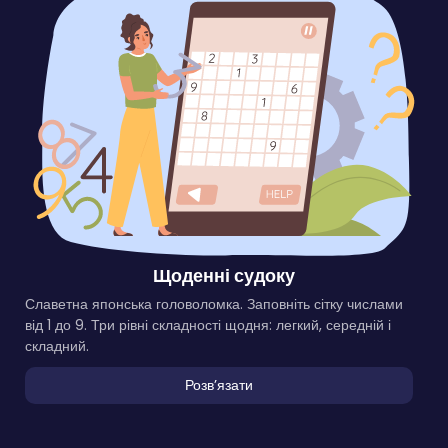
Щоденні судоку
Славетна японська головоломка. Заповніть сітку числами
від 1 до 9. Три рівні складності щодня: легкий, середній і
складний.
Розвʼязати