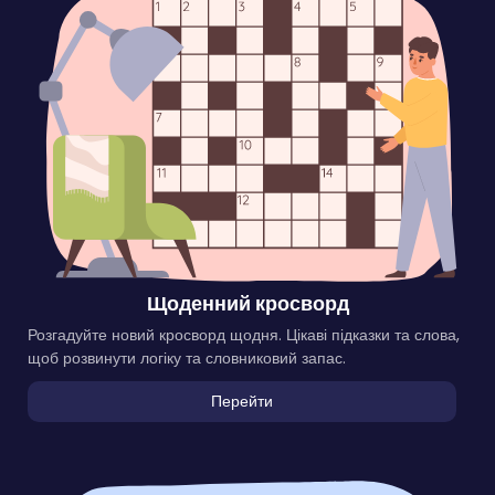
Щоденний кросворд
Розгадуйте новий кросворд щодня. Цікаві підказки та слова,
щоб розвинути логіку та словниковий запас.
Перейти