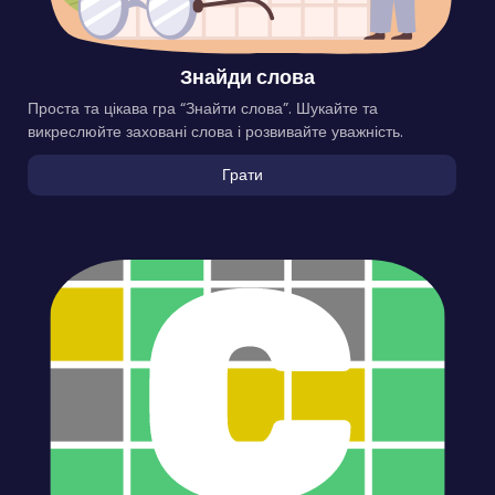
Знайди слова
Проста та цікава гра “Знайти слова”. Шукайте та
викреслюйте заховані слова і розвивайте уважність.
Грати