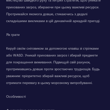
мистецтво швидкого руху та хитрих стратегій, щоб уникати
прихованих загроз, збираючи при цьому важливі ресурси.
Протримайся якомога довше, стикаючись з дедалі
складнішими викликами в цій динамічній аркадній пригоді.
Як грати
Керуй своїм сніговиком за допомогою клавіш зі стрілками
або WASD. Уникай прихованих загроз і збирай предмети
для покращення виживання. Підвищуй свій рахунок,
протримавшись довше проти зростаючих труднощів. Будь
уважним: пріоритетно збирай важливі ресурси, щоб
отримати перевагу в цьому морозному випробуванні.
Особливості