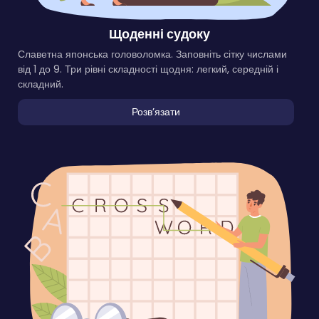
Щоденні судоку
Славетна японська головоломка. Заповніть сітку числами
від 1 до 9. Три рівні складності щодня: легкий, середній і
складний.
Розвʼязати