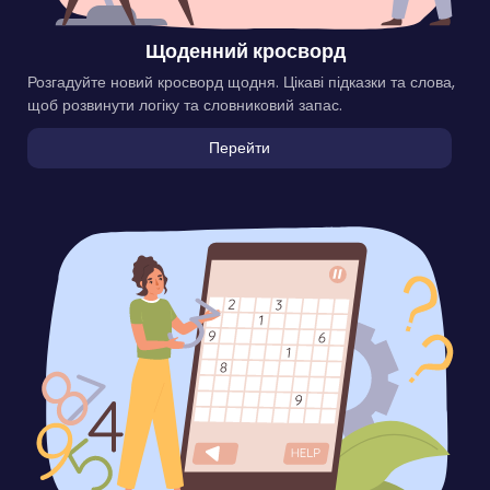
Щоденний кросворд
Розгадуйте новий кросворд щодня. Цікаві підказки та слова,
щоб розвинути логіку та словниковий запас.
Перейти