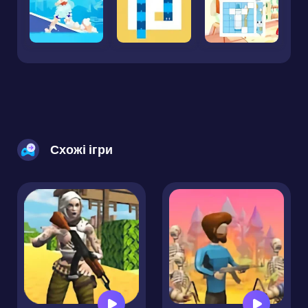
Схожі ігри