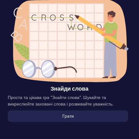
Знайди слова
Проста та цікава гра “Знайти слова”. Шукайте та
викреслюйте заховані слова і розвивайте уважність.
Грати