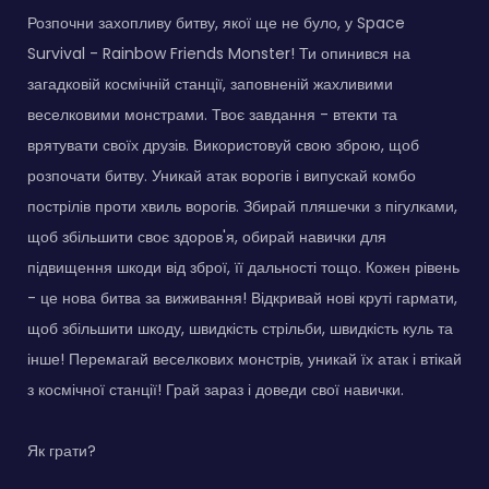
Розпочни захопливу битву, якої ще не було, у Space
Survival - Rainbow Friends Monster! Ти опинився на
загадковій космічній станції, заповненій жахливими
веселковими монстрами. Твоє завдання - втекти та
врятувати своїх друзів. Використовуй свою зброю, щоб
розпочати битву. Уникай атак ворогів і випускай комбо
пострілів проти хвиль ворогів. Збирай пляшечки з пігулками,
щоб збільшити своє здоров'я, обирай навички для
підвищення шкоди від зброї, її дальності тощо. Кожен рівень
- це нова битва за виживання! Відкривай нові круті гармати,
щоб збільшити шкоду, швидкість стрільби, швидкість куль та
інше! Перемагай веселкових монстрів, уникай їх атак і втікай
з космічної станції! Грай зараз і доведи свої навички.
Як грати?