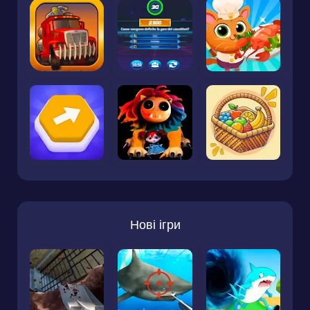
Нові ігри