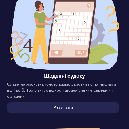
Щоденні судоку
Славетна японська головоломка. Заповніть сітку числами
від 1 до 9. Три рівні складності щодня: легкий, середній і
складний.
Розвʼязати