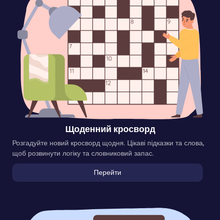
Щоденний кросворд
Розгадуйте новий кросворд щодня. Цікаві підказки та слова,
щоб розвинути логіку та словниковий запас.
Перейти